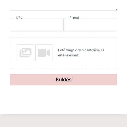
Név
E-mail
Fotó vagy videó csatolása az
értékeléshez
Küldés