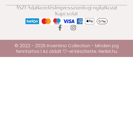
ÁSZF
Adatkezelés
Impresszum
Jogi nyilatkozat
Kapcsolat
© 2022 - 2025 Inventino Collection - Minden jog
fenntartva | Az oldalt 🤍-el készítette:
Netkit.hu