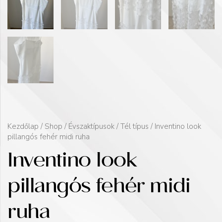
Kezdőlap
/
Shop
/
Évszaktípusok
/
Tél típus
/ Inventino look
pillangós fehér midi ruha
Inventino look
pillangós fehér midi
ruha