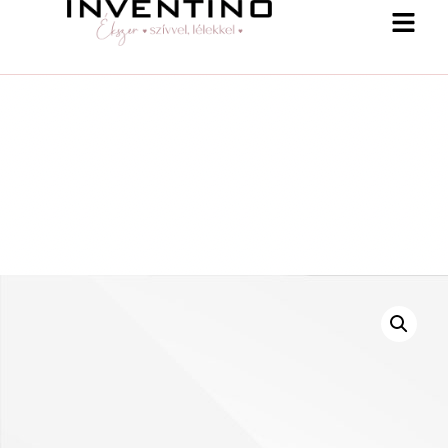
-25 % a webshopban! Kupon: summer25
Shop