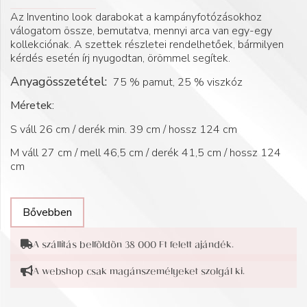
Az Inventino look darabokat a kampányfotózásokhoz
válogatom össze, bemutatva, mennyi arca van egy-egy
kollekciónak. A szettek részletei rendelhetőek, bármilyen
kérdés esetén írj nyugodtan, örömmel segítek.
Anyagösszetétel:
75 % pamut, 25 % viszkóz
Méretek:
S váll 26 cm / derék min. 39 cm / hossz 124 cm
M váll 27 cm / mell 46,5 cm / derék 41,5 cm / hossz 124
cm
Bővebben
A szállítás belföldön 38 000 Ft felett ajándék.
A webshop csak magánszemélyeket szolgál ki.