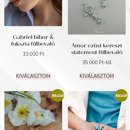
Gabriel bíbor &
fukszia fülbevaló
Amor ezüst kereszt
statement fülbevaló
33 000
Ft
35 000
Ft
-tól
KIVÁLASZTOM
KIVÁLASZTOM
Akció!
Akció!