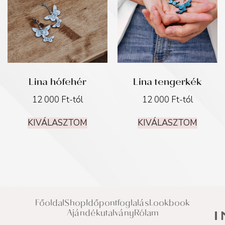
Lina hófehér
Lina tengerkék
12 000
Ft
-tól
12 000
Ft
-tól
KIVÁLASZTOM
KIVÁLASZTOM
Főoldal
Shop
Időpontfoglalás
Lookbook
Ajándékutalvány
Rólam