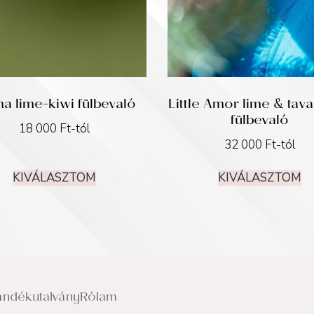
a lime-kiwi fülbevaló
Little Amor lime & tav
fülbevaló
18 000
Ft
-tól
32 000
Ft
-tól
KIVÁLASZTOM
KIVÁLASZTOM
ándékutalvány
Rólam