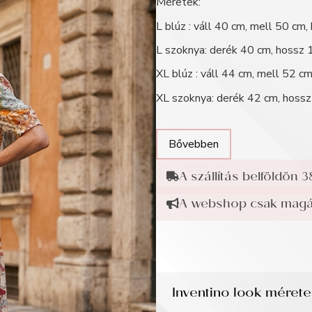
Méretek:
L blúz :
váll 40 cm, mell 50 cm,
L szoknya: derék 40 cm, hossz
XL blúz :
váll 44 cm, mell 52 cm
XL szoknya: derék 42 cm, hoss
Bővebben
A szállítás belföldön 3
A webshop csak magán
Inventino look méret