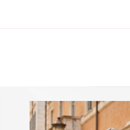
-25 % a webshopban!
Kupon: summer25
Shop