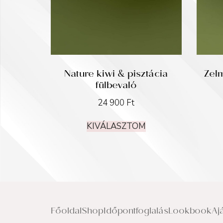
Nature kiwi & pisztácia
Zelm
fülbevaló
24 900
Ft
KIVÁLASZTOM
Főoldal
Shop
Időpontfoglalás
Lookbook
Aj