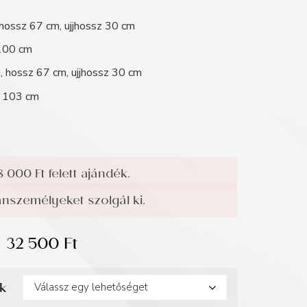
 hossz 67 cm, ujjhossz 30 cm
 100 cm
, hossz 67 cm, ujjhossz 30 cm
z 103 cm
8 000 Ft felett ajándék.
személyeket szolgál ki.
32 500
Ft
ek