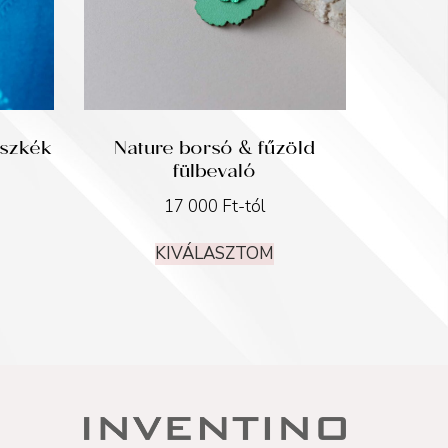
aszkék
Nature borsó & fűzöld
fülbevaló
17 000
Ft
-tól
KIVÁLASZTOM