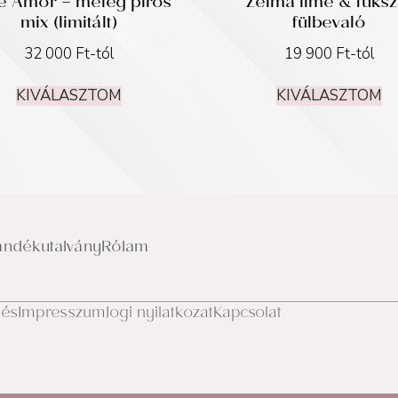
le Amor – meleg piros
Zelma lime & fuksz
mix (limitált)
fülbevaló
32 000
Ft
-tól
19 900
Ft
-tól
KIVÁLASZTOM
KIVÁLASZTOM
ándékutalvány
Rólam
lés
Impresszum
Jogi nyilatkozat
Kapcsolat