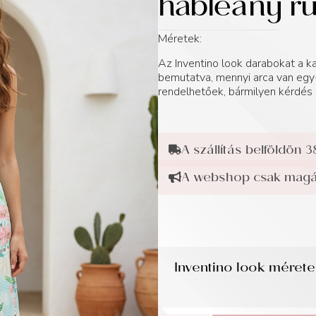
hableány r
Méretek:
Az Inventino look darabokat a
bemutatva, mennyi arca van egy-
rendelhetőek, bármilyen kérdés 
A szállítás belföldön 3
A webshop csak magán
Inventino look méret