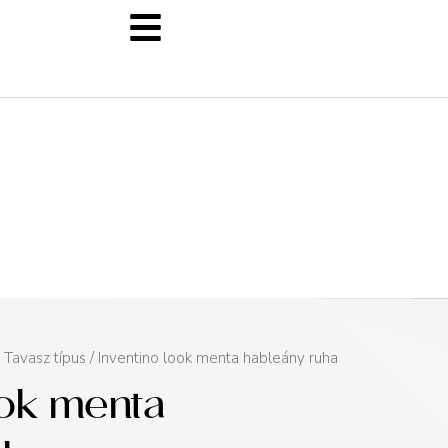
/
Tavasz típus
/ Inventino look menta hableány ruha
ook menta