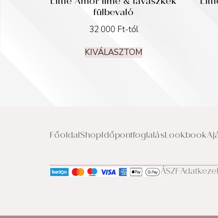
Little Amor lime & tavaszkék
Litt
fülbevaló
32 000
Ft
-tól
KIVÁLASZTOM
Főoldal
Shop
Időpontfoglalás
Lookbook
Aj
ÁSZF
Adatkeze