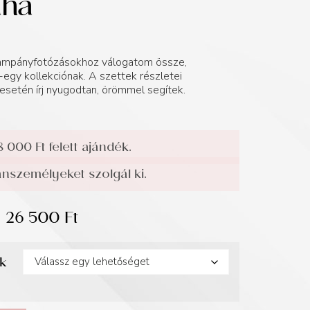
uha
 kampányfotózásokhoz válogatom össze,
egy kollekciónak. A szettek részletei
esetén írj nyugodtan, örömmel segítek.
8 000 Ft felett ajándék.
személyeket szolgál ki.
26 500
Ft
ek