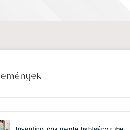
élemények
Inventino look menta hableány ruha