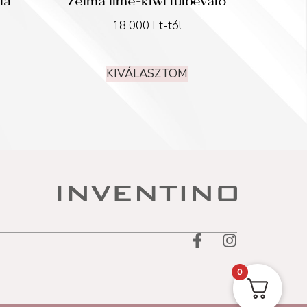
ia
Zelma lime-kiwi fülbevaló
18 000
Ft
-tól
KIVÁLASZTOM
0