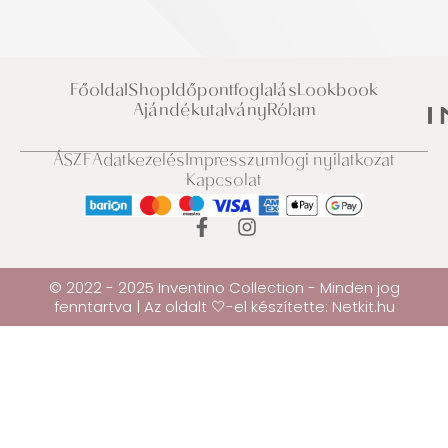
Főoldal
Shop
Időpontfoglalás
Lookbook
Ajándékutalvány
Rólam
ÁSZF
Adatkezelés
Impresszum
Jogi nyilatkozat
Kapcsolat
© 2022 - 2025 Inventino Collection - Minden jog
fenntartva | Az oldalt 🤍-el készítette:
Netkit.hu