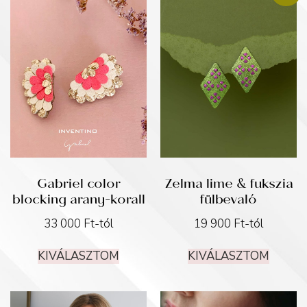
Gabriel color
Zelma lime & fukszia
blocking arany-korall
fülbevaló
33 000
Ft
-tól
19 900
Ft
-tól
KIVÁLASZTOM
KIVÁLASZTOM