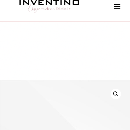
-25 % a webshopban! Kupon: summer25
Shop