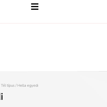
/
Tél típus
/ Hella egyedi
i