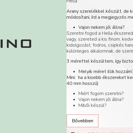
Hella
Arany szerelékkel készült, de 
módosítani, írd a megjegyzés m
Vajon nekem jól állna?
Szeretni fogod a Hella ékszered, 
vagy, szereted a kis finom, ked
kidolgozást, fodros, csipkés han
különleges alkalomnak, de szeri
3 mérettel készültem, így bizto
Melyik méret illik hozzám
Mini: ha a kisebb ékszereket ke
40 mm hosszú)
Miért fogom szeretni?
Vajon nekem jól állna?
Miből készül?
Bővebben