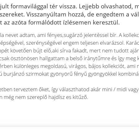
ult formavilággal tér vissza. Lejjebb olvashatod, m
ékszereket. Visszanyúltam hozzá, de engedtem a vál
t az azóta formálódott ízlésemen keresztül.
la nevet adtam, ami fényes,sugárzó jelentéssel bír. A kollek
zépségével, szerénységével engem teljesen elvarázsol. Karác
pét követően bújt elő,aki sírva fakadt, mert nem tudott aj
csak ösztönösen hallgattam a belső iránytűmre és így meg 
térben különleges megoldasú, virágos, bájos kollekciót, a
sú burjánzó szirmokat gyönyörű fényű gyöngyökkel kombinált
ben terveztem őket, így választhatod akár mini / midi vagy
n még nem szereplő hajdísz es kitűző.