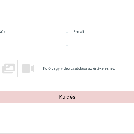
Név
E-mail
Fotó vagy videó csatolása az értékeléshez
Küldés