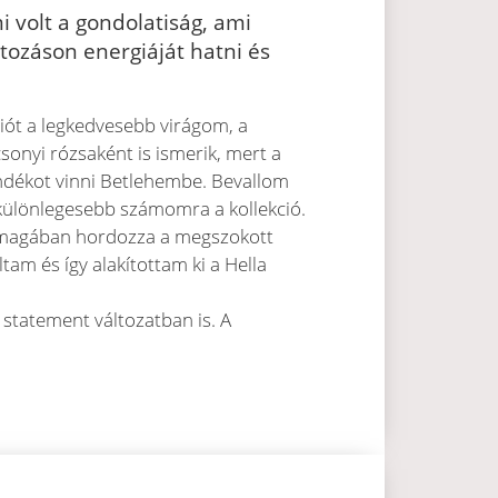
i volt a gondolatiság, ami
tozáson energiáját hatni és
ciót a legkedvesebb virágom, a
sonyi rózsaként is ismerik, mert a
ándékot vinni Betlehembe. Bevallom
különlegesebb számomra a kollekció.
mi magában hordozza a megszokott
am és így alakítottam ki a Hella
 statement változatban is. A