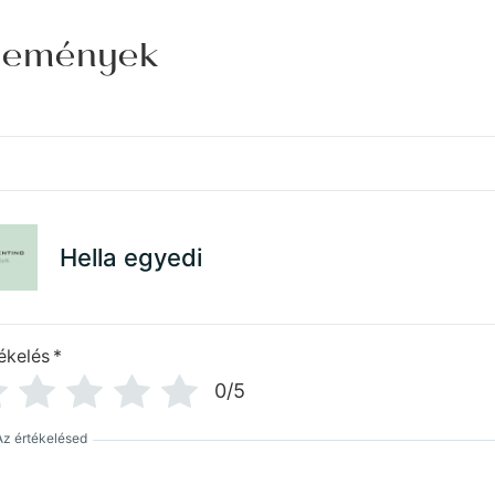
élemények
Hella egyedi
ékelés
*
0/5
Az értékelésed