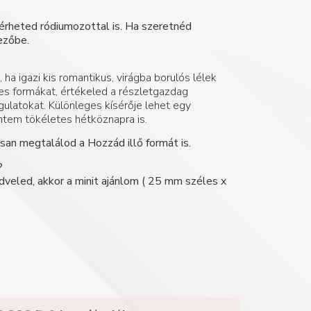
kérheted ródiumozottal is. Ha szeretnéd
ezőbe.
ha igazi kis romantikus, virágba borulós lélek
ves formákat, értékeled a részletgazdag
gulatokat. Különleges kísérője lehet egy
ntem tökéletes hétköznapra is.
san megtalálod a Hozzád illő formát is.
?
dveled, akkor a minit ajánlom ( 25 mm széles x