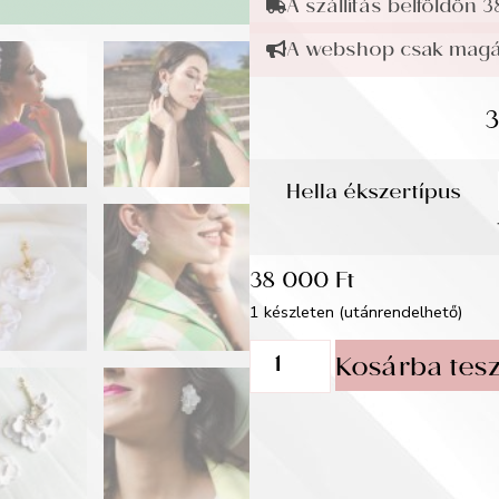
A szállítás belföldön 3
A webshop csak magán
Hella ékszertípus
38 000
Ft
1 készleten (utánrendelhető)
Kosárba tes