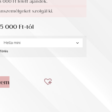
8 000 Ft felett ajándék.
személyeket szolgál ki.
35 000
Ft
-tól
Törlés
zem