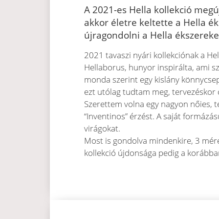
A 2021-es Hella kollekció megúj
akkor életre keltette a Hella 
újragondolni a Hella ékszereke
2021 tavaszi nyári kollekciónak a Hel
Hellaborus, hunyor inspirálta, ami s
monda szerint egy kislány könnycsep
ezt utólag tudtam meg, tervezéskor 
Szerettem volna egy nagyon nőies, 
“Inventinos” érzést. A saját formázá
virágokat.
Most is gondolva mindenkire, 3 méret
kollekció újdonsága pedig a korábba