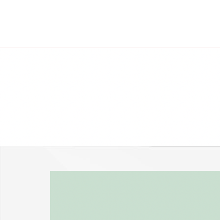
-25 % a webshopban!
Kupon: summer25
Shop