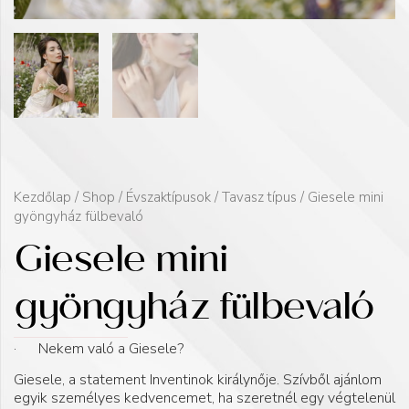
Kezdőlap
/
Shop
/
Évszaktípusok
/
Tavasz típus
/ Giesele mini
gyöngyház fülbevaló
Giesele mini
gyöngyház fülbevaló
· Nekem való a Giesele?
Giesele, a statement Inventinok királynője. Szívből ajánlom
egyik személyes kedvencemet, ha szeretnél egy végtelenül