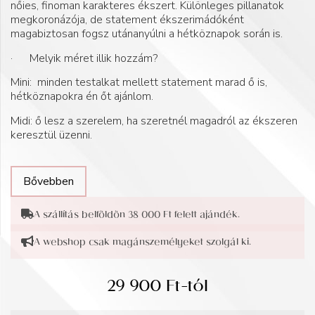
nőies, finoman karakteres ékszert. Különleges pillanatok
megkoronázója, de statement ékszerimádóként
magabiztosan fogsz utánanyúlni a hétköznapok során is.
· Melyik méret illik hozzám?
Mini: minden testalkat mellett statement marad ő is,
hétköznapokra én őt ajánlom.
Midi: ő lesz a szerelem, ha szeretnél magadról az ékszeren
keresztül üzenni.
Bővebben
A szállítás belföldön 38 000 Ft felett ajándék.
A webshop csak magánszemélyeket szolgál ki.
29 900
Ft
-tól