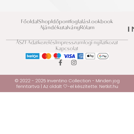
Főoldal
Shop
Időpontfoglalás
Lookbook
Ajándékutalvány
Rólam
ÁSZF
Adatkezelés
Impresszum
Jogi nyilatkozat
Kapcsolat
© 2022 - 2025 Inventino Collection - Minden jog
fenntartva | Az oldalt 🤍-el készítette:
Netkit.hu