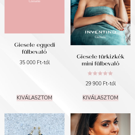
Giesele egyedi
fülbevaló
Giesele türkizkék
mini fülbevaló
35 000
Ft
-tól
Értékelés:
29 900
Ft
-tól
5.00
/ 5
KIVÁLASZTOM
KIVÁLASZTOM