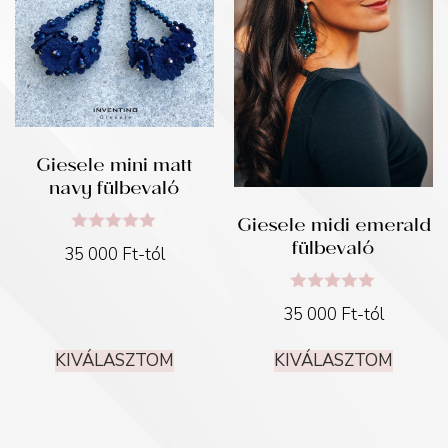
Giesele mini matt
navy fülbevaló
Giesele midi emerald
fülbevaló
Értékelés:
35 000
Ft
-tól
5.00
/ 5
Értékelés:
35 000
Ft
-tól
5.00
/ 5
KIVÁLASZTOM
KIVÁLASZTOM