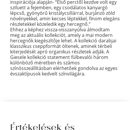
inspirációja alapján- “Első perctől kezdve volt egy
sziluett a fejemben, egy csodálatos kanyargó
lépcső, gyönyörű kristálycsillárral, burjánzó zöld
növényekkel, amin kecses léptekkel, finom elegáns
részletekkel közeledik egy hercegnő.”
Ehhez a képhez vissza-visszanyúlva álmodtam
meg az aktuális kollekciót, amely a mai modern
hercegnők kiegészítője lehet. A kollekció darabjai
klasszikus cseppformát öltenek, aminek térbeli
kiterjedését apró organikus részletek adják. A
Giesele kollekció statement fülbevalói három
különböző méretben és számos
színösszeállításban elérhetőek gondolva az egyes
évszaktípusok kedvelt színvilágára.
Értékelések és