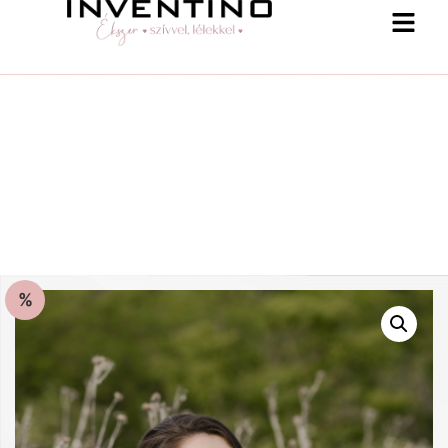
%
-25 % a webshopban! Kupon: summer25
Shop