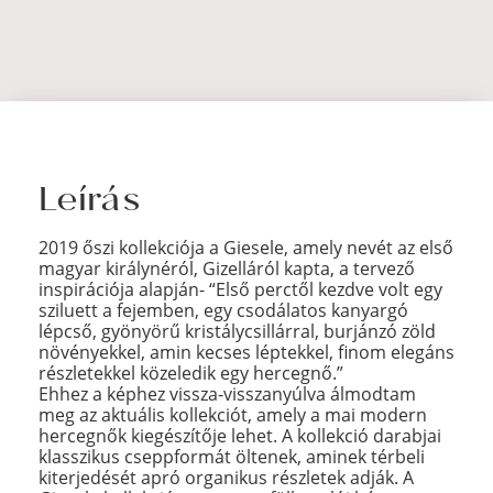
Leírás
2019 őszi kollekciója a Giesele, amely nevét az első
magyar királynéról, Gizelláról kapta, a tervező
inspirációja alapján- “Első perctől kezdve volt egy
sziluett a fejemben, egy csodálatos kanyargó
lépcső, gyönyörű kristálycsillárral, burjánzó zöld
növényekkel, amin kecses léptekkel, finom elegáns
részletekkel közeledik egy hercegnő.”
Ehhez a képhez vissza-visszanyúlva álmodtam
meg az aktuális kollekciót, amely a mai modern
hercegnők kiegészítője lehet. A kollekció darabjai
klasszikus cseppformát öltenek, aminek térbeli
kiterjedését apró organikus részletek adják. A