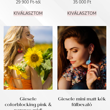
29 900
Ft
-tól
35 000
Ft
KIVÁLASZTOM
KIVÁLASZTOM
Giesele
Giesele mini matt kék
colorblocking pink &
fülbevaló