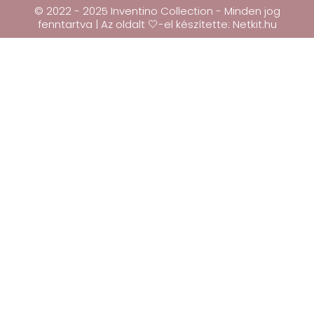
© 2022 - 2025 Inventino Collection - Minden jog
fenntartva | Az oldalt 🤍-el készítette:
Netkit.hu