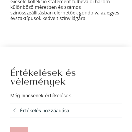
Giesele kollekció statement fülbevalói három
különböző méretben és számos
színösszeállításban elérhetőek gondolva az egyes
évszaktípusok kedvelt színvilágára.
Értékelések és
vélemények
Még nincsenek értékelések.
Értékelés hozzáadása