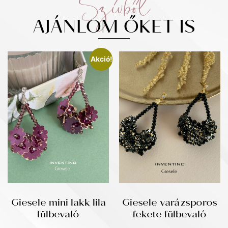
Szívből
AJÁNLOM ŐKET IS
Akció!
Giesele mini lakk lila
Giesele varázsporos
fülbevaló
fekete fülbevaló