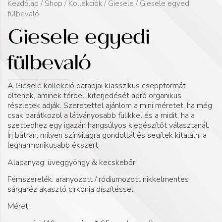
Kezdőlap
/
Shop
/
Kollekciók
/
Giesele
/ Giesele egyedi
fülbevaló
Giesele egyedi
fülbevaló
A Giesele kollekció darabjai klasszikus cseppformát
öltenek, aminek térbeli kiterjedését apró organikus
részletek adják. Szeretettel ajánlom a mini méretet, ha még
csak barátkozol a látványosabb fülikkel és a midit, ha a
szettedhez egy igazán hangsúlyos kiegészítőt választanál.
Írj bátran, milyen színvilágra gondoltál és segítek kitalálni a
legharmonikusabb ékszert.
Alapanyag: üveggyöngy & kecskebőr
Fémszerelék: aranyozott / ródiumozott nikkelmentes
sárgaréz akasztó cirkónia díszítéssel
Méret: