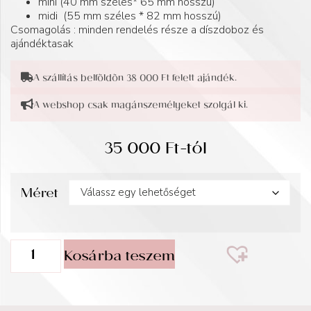
mini (40 mm széles* 65 mm hosszú)
midi (55 mm széles * 82 mm hosszú)
Csomagolás : minden rendelés része a díszdoboz és
ajándéktasak
A szállítás belföldön 38 000 Ft felett ajándék.
A webshop csak magánszemélyeket szolgál ki.
35 000
Ft
-tól
Méret
Kosárba teszem