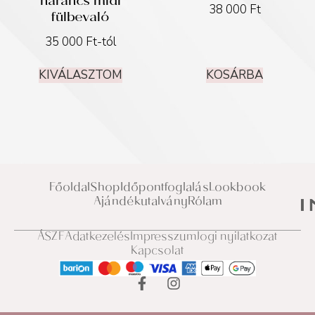
narancs midi
38 000
Ft
fülbevaló
35 000
Ft
-tól
KIVÁLASZTOM
KOSÁRBA
Főoldal
Shop
Időpontfoglalás
Lookbook
Ajándékutalvány
Rólam
ÁSZF
Adatkezelés
Impresszum
Jogi nyilatkozat
Kapcsolat