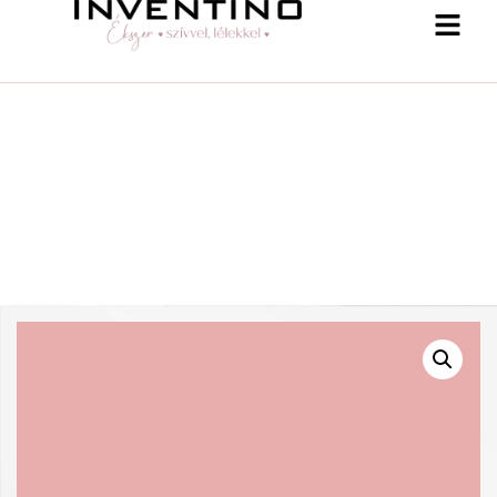
-25 % a webshopban! Kupon: summer25
Shop