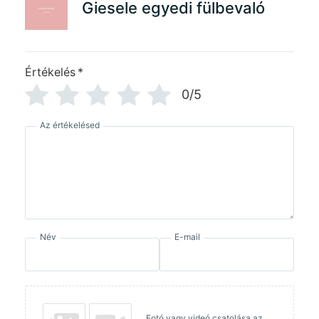
Giesele egyedi fülbevaló
Értékelés
*
0/5
Az értékelésed
Név
E-mail
Fotó vagy videó csatolása az