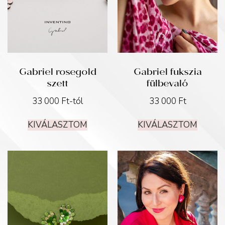
Gabriel rosegold
Gabriel fukszia
szett
fülbevaló
33 000
Ft
-tól
33 000
Ft
KIVÁLASZTOM
KIVÁLASZTOM