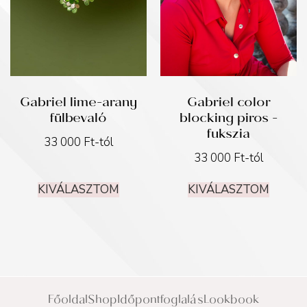
Gabriel lime-arany
Gabriel color
fülbevaló
blocking piros -
fukszia
33 000
Ft
-tól
33 000
Ft
-tól
KIVÁLASZTOM
KIVÁLASZTOM
Főoldal
Shop
Időpontfoglalás
Lookbook