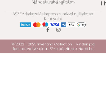
Ajándékutalvány
Rólam
ÁSZF
Adatkezelés
Impresszum
Jogi nyilatkozat
Kapcsolat
© 2022 - 2025 Inventino Collection - Minden jog
fenntartva | Az oldalt 🤍-el készítette:
Netkit.hu