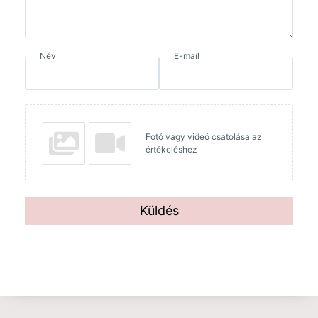
Név
E-mail
Fotó vagy videó csatolása az
értékeléshez
Küldés