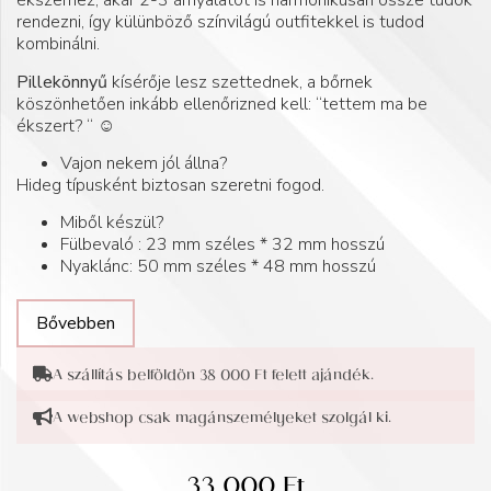
ékszerhez, akár 2-3 árnyalatot is harmonikusan össze tudok
rendezni, így külünböző színvilágú outfitekkel is tudod
kombinálni.
Pillekönnyű
kísérője lesz szettednek, a bőrnek
köszönhetően inkább ellenőrizned kell: “tettem ma be
ékszert? “ ☺️
Vajon nekem jól állna?
Hideg típusként biztosan szeretni fogod.
Miből készül?
Fülbevaló : 23 mm széles * 32 mm hosszú
Nyaklánc: 50 mm széles * 48 mm hosszú
Bővebben
A szállítás belföldön 38 000 Ft felett ajándék.
A webshop csak magánszemélyeket szolgál ki.
33 000
Ft