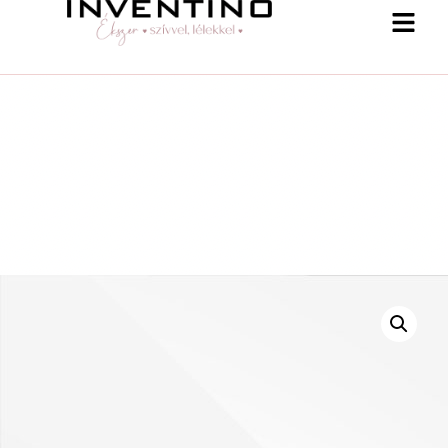
-25 % a webshopban! Kupon: summer25
Shop