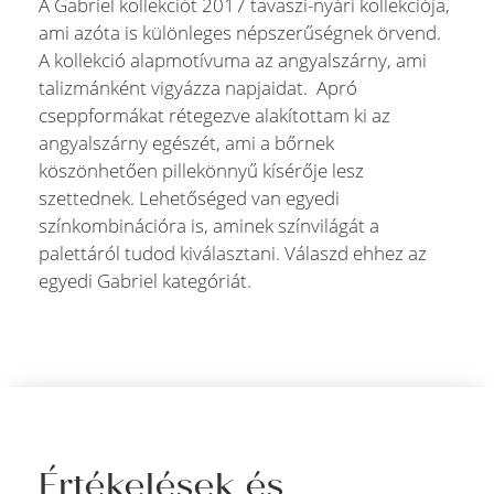
A Gabriel kollekciót 2017 tavaszi-nyári kollekciója,
ami azóta is különleges népszerűségnek örvend.
A kollekció alapmotívuma az angyalszárny, ami
talizmánként vigyázza napjaidat. Apró
cseppformákat rétegezve alakítottam ki az
angyalszárny egészét, ami a bőrnek
köszönhetően pillekönnyű kísérője lesz
szettednek. Lehetőséged van egyedi
színkombinációra is, aminek színvilágát a
palettáról tudod kiválasztani. Válaszd ehhez az
egyedi Gabriel kategóriát.
Értékelések és