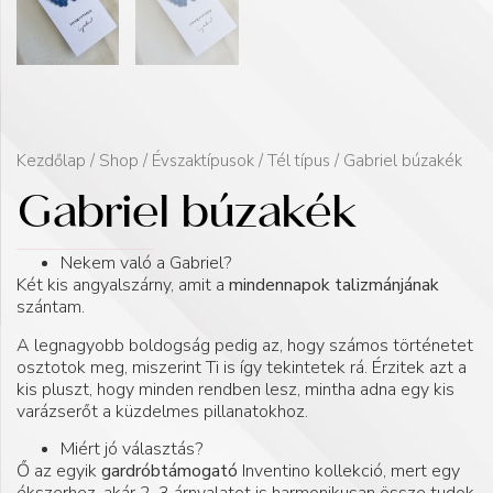
Kezdőlap
/
Shop
/
Évszaktípusok
/
Tél típus
/ Gabriel búzakék
Gabriel búzakék
Nekem való a Gabriel?
Két kis angyalszárny, amit a
mindennapok talizmánjának
szántam.
A legnagyobb boldogság pedig az, hogy számos történetet
osztotok meg, miszerint Ti is így tekintetek rá. Érzitek azt a
kis pluszt, hogy minden rendben lesz, mintha adna egy kis
varázserőt a küzdelmes pillanatokhoz.
Miért jó választás?
Ő az egyik
gardróbtámogató
Inventino kollekció, mert egy