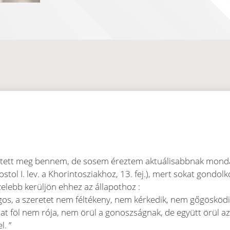
tett meg bennem, de sosem éreztem aktuálisabbnak mondan
ostol I. lev. a Khorintosziakhoz, 13. fej.), mert sokat gond
elebb kerüljön ehhez az állapothoz :
ágos, a szeretet nem féltékeny, nem kérkedik, nem gőgösködi
at föl nem rója, nem örül a gonoszságnak, de együtt örül az
l. ”