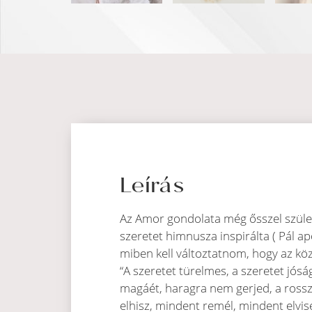
Leírás
Az Amor gondolata még ősszel szüle
szeretet himnusza inspirálta ( Pál ap
miben kell változtatnom, hogy az köz
“A szeretet türelmes, a szeretet jós
magáét, haragra nem gerjed, a rossz
elhisz, mindent remél, mindent elvise