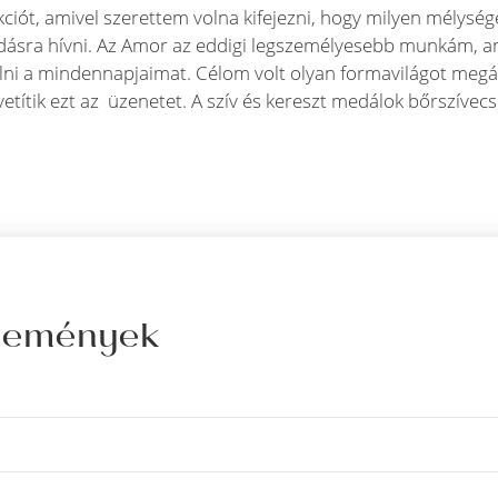
ekciót, amivel szerettem volna kifejezni, hogy milyen mélysé
kodásra hívni. Az Amor az eddigi legszemélyesebb munkám, a
ni a mindennapjaimat. Célom volt olyan formavilágot megál
etítik ezt az üzenetet. A szív és kereszt medálok bőrszívec
élemények