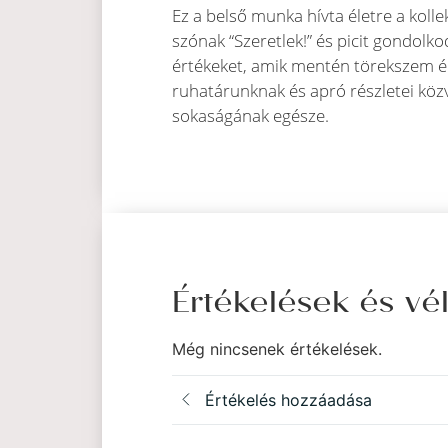
Ez a belső munka hívta életre a koll
szónak “Szeretlek!” és picit gondol
értékeket, amik mentén törekszem él
ruhatárunknak és apró részletei közv
sokaságának egésze.
Értékelések és v
Még nincsenek értékelések.
Értékelés hozzáadása