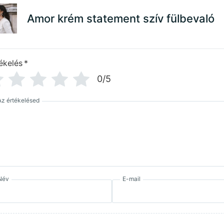
Amor krém statement szív fülbevaló
ékelés
*
0/5
Az értékelésed
Név
E-mail