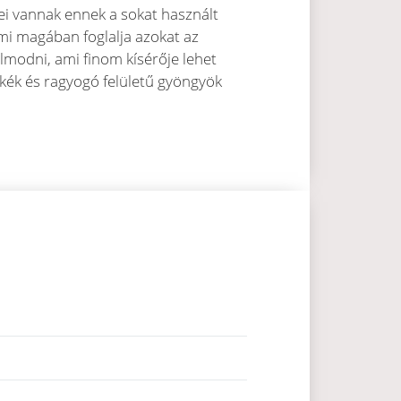
gei vannak ennek a sokat használt
mi magában foglalja azokat az
modni, ami finom kísérője lehet
skék és ragyogó felületű gyöngyök