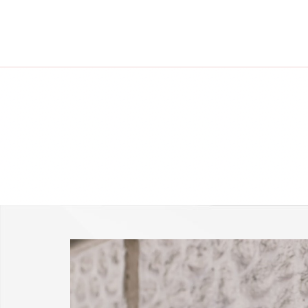
-25 % a webshopban!
Kupon: summer25
Shop