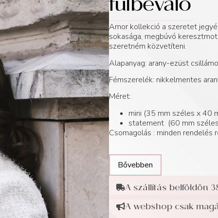
fülbevaló
Amor kollekció a szeretet jegyé
sokasága, megbúvó keresztmotív
szeretném közvetíteni.
Alapanyag: arany-ezüst csillá
Fémszerelék: nikkelmentes arany
Méret:
mini (35 mm széles x 40 
statement (60 mm széles
Csomagolás : minden rendelés r
Bővebben
A szállítás belföldön 3
A webshop csak magán