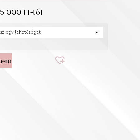
35 000
Ft
-tól
zem