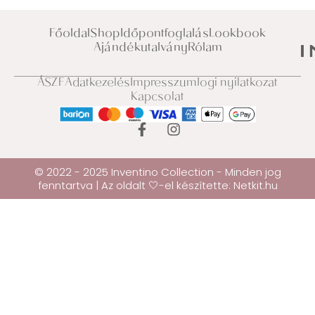
Főoldal
Shop
Időpontfoglalás
Lookbook
Ajándékutalvány
Rólam
ÁSZF
Adatkezelés
Impresszum
Jogi nyilatkozat
Kapcsolat
© 2022 - 2025 Inventino Collection - Minden jog
fenntartva | Az oldalt 🤍-el készítette:
Netkit.hu