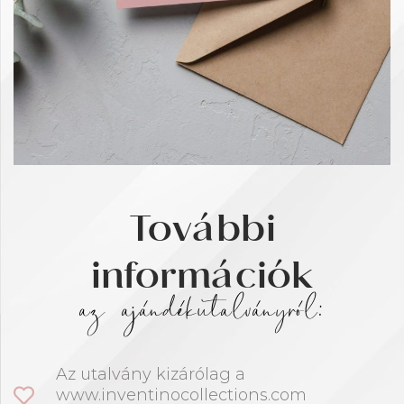
További
információk
az ajándékutalványról:
Az utalvány kizárólag a
www.inventinocollections.com