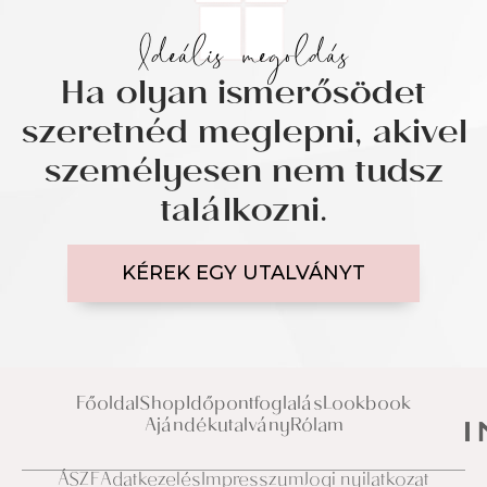
Ideális megoldás
Ha olyan ismerősödet
szeretnéd meglepni, akivel
személyesen nem tudsz
találkozni.
KÉREK EGY UTALVÁNYT
Főoldal
Shop
Időpontfoglalás
Lookbook
Ajándékutalvány
Rólam
ÁSZF
Adatkezelés
Impresszum
Jogi nyilatkozat