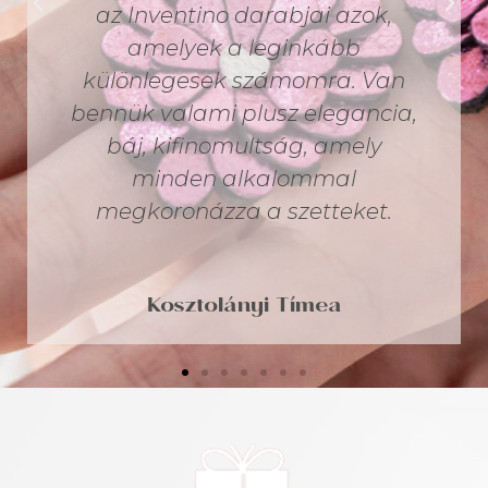
és különleges ékszer, amit ha
viselünk úgy érezzük hozzánk
tesz valamit. Pont úgy, mint
egy tökéletes illat is. Az
Inventino ilyen! ❤️ Köszönöm,
hogy ilyen csodákat alkotsz
Zsanett! Soha ne hagyd abba!
Kovács Anita