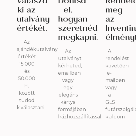
Válaszd
Döntsd
Rendel
ki az
el,
meg
utalvány
hogyan
az
értékét.
szeretnéd
Inventi
megkapni.
élményt
Az
ajándékutalvány
Az
A
értékét
utalványt
rendelést
15.000
kérheted,
követően
és
emailben
e-
50.000
vagy
mailben
Ft
egy
vagy
között
elegáns
a
tudod
kártya
GLS
kiválasztani.
formájában
futárszolgál
házhozszállítással.
küldöm.