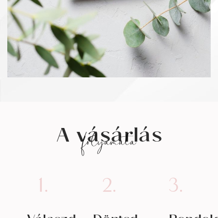
A vásárlás
folyamata
1.
2.
3.