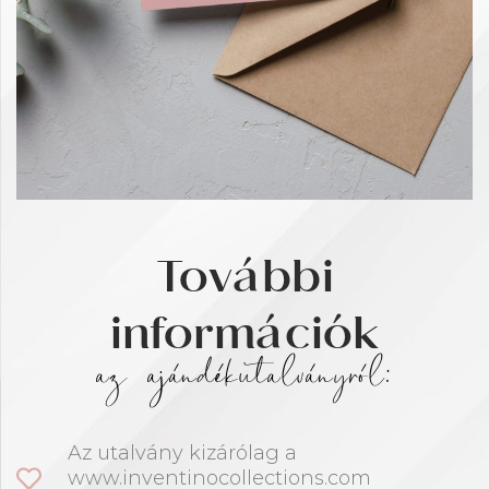
További
információk
az ajándékutalványról:
Az utalvány kizárólag a
www.inventinocollections.com