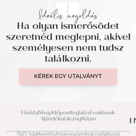
Ideális megoldás
Ha olyan ismerősödet
szeretnéd meglepni, akivel
személyesen nem tudsz
találkozni.
KÉREK EGY UTALVÁNYT
Főoldal
Shop
Időpontfoglalás
Lookbook
Ajándékutalvány
Rólam
ÁSZF
Adatkezelés
Impresszum
Jogi nyilatkozat