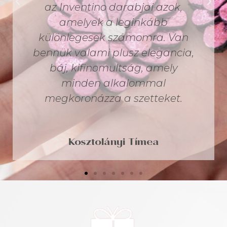
és különleges ékszer, amit ha
viselünk úgy érezzük hozzánk
tesz valamit. Pont úgy, mint
egy tökéletes illat is. Az
Inventino ilyen! ❤️ Köszönöm,
hogy ilyen csodákat alkotsz
Zsanett! Soha ne hagyd abba!
Kovács Anita