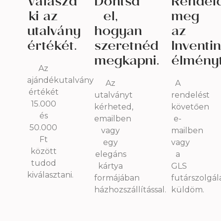
Válaszd
Döntsd
Rendel
ki az
el,
meg
utalvány
hogyan
az
értékét.
szeretnéd
Inventi
megkapni.
élményt
Az
ajándékutalvány
Az
A
értékét
utalványt
rendelést
15.000
kérheted,
követően
és
emailben
e-
50.000
vagy
mailben
Ft
egy
vagy
között
elegáns
a
tudod
kártya
GLS
kiválasztani.
formájában
futárszolgál
házhozszállítással.
küldöm.