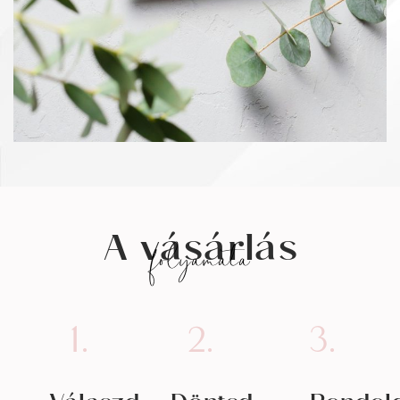
A vásárlás
folyamata
1.
2.
3.