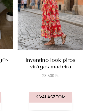
työs
Inventino look piros
virágos madeira
28 500
Ft
KIVÁLASZTOM