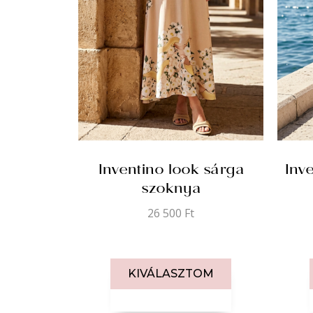
Inventino look sárga
Inv
szoknya
26 500
Ft
KIVÁLASZTOM