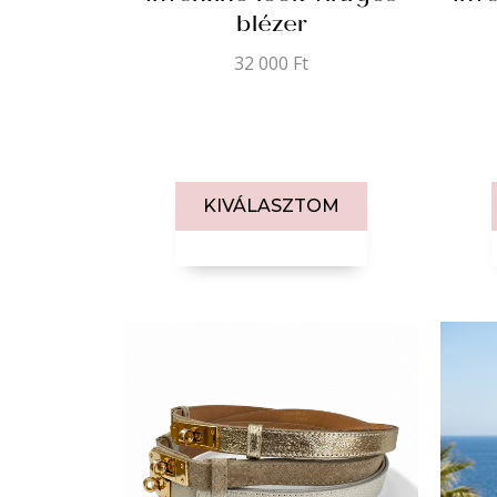
blézer
32 000
Ft
KIVÁLASZTOM