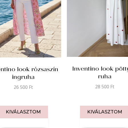
Inventino look pöt
entino look rózsaszín
ruha
ingruha
28 500
Ft
26 500
Ft
KIVÁLASZTOM
KIVÁLASZTOM