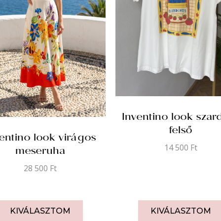
Inventino look szard
felső
entino look virágos
meseruha
14 500
Ft
28 500
Ft
KIVÁLASZTOM
KIVÁLASZTOM