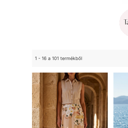
T
Milyen évszakban viselnéd?
1 - 16 a 101 termékből