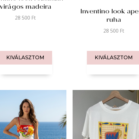
virágos madeira
Inventino look ape
ruha
28 500
Ft
28 500
Ft
KIVÁLASZTOM
KIVÁLASZTOM