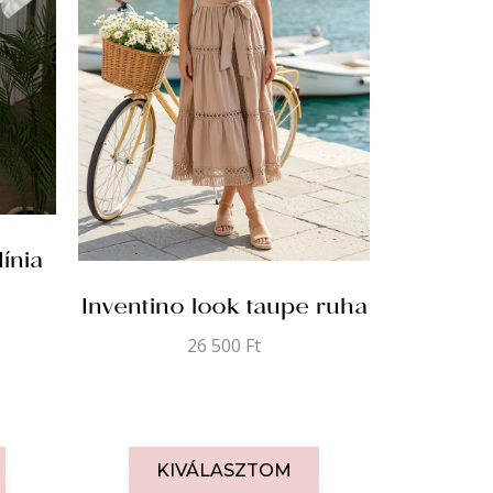
ínia
Inventino look taupe ruha
26 500
Ft
KIVÁLASZTOM