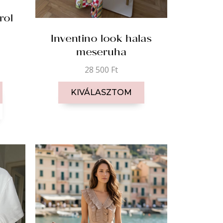
rol
Inventino look halas
meseruha
28 500
Ft
KIVÁLASZTOM