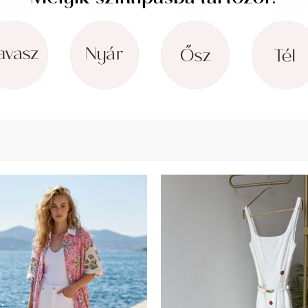
Melyik színtípusba tartozol?
avasz
(56)
Nyár
(58)
Ősz
(46)
Tél
(36)