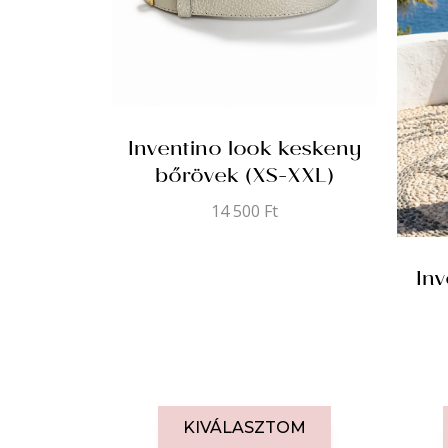
Inventino look keskeny
bőrövek (XS-XXL)
14 500
Ft
Inv
KIVÁLASZTOM