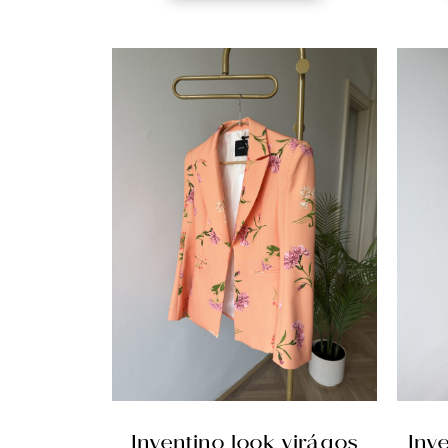
Inventino look virágos
Inv