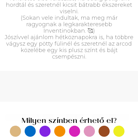
hordtál és szeretnél kicsit bátrabb ékszereket
viselni.
(Sokan vele indultak, ma meg már
ragyognak a legkarakteresebb
Inventinokban. 🥰)
Jószívvel ajánlom hétköznapokra is, ha többre
vágysz egy pötty fülinél és szeretnél az arcod
közelébe egy kis plusz színt és bájt
csempészni.
Milyen színben érhető el?
Arany
(2)
Kék
(2)
Lila
Narancssárga
(2)
Pink
(2)
(2)
Rózsaszín
Rozsda
(2)
(2)
Sárga
(2)
Milyen szinben érhető el?
Türkiz
(2)
Zöld
(2)