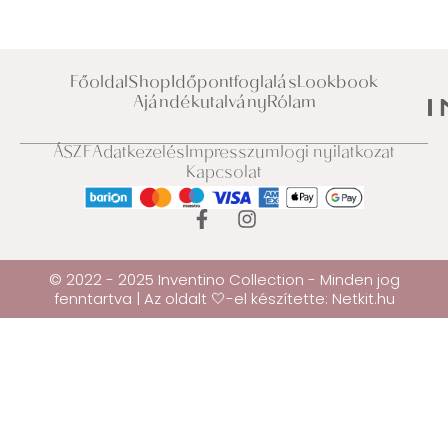
Főoldal
Shop
Időpontfoglalás
Lookbook
Ajándékutalvány
Rólam
ÁSZF
Adatkezelés
Impresszum
Jogi nyilatkozat
Kapcsolat
© 2022 - 2025 Inventino Collection - Minden jog
fenntartva | Az oldalt 🤍-el készítette:
Netkit.hu