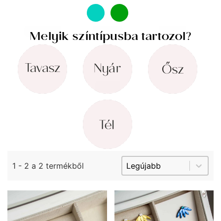
Melyik színtípusba tartozol?
Tavasz
(2)
Nyár
(2)
Ősz
(2)
Milyen évszakban viselnéd?
Tél
(2)
Sort content
Sorting Product Arci
1 - 2 a 2 termékből