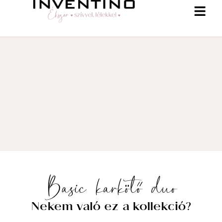
-25% a webshopban! Kupon: summer25
Basic karkötő duo
Shop
Nekem való ez a kollekció?