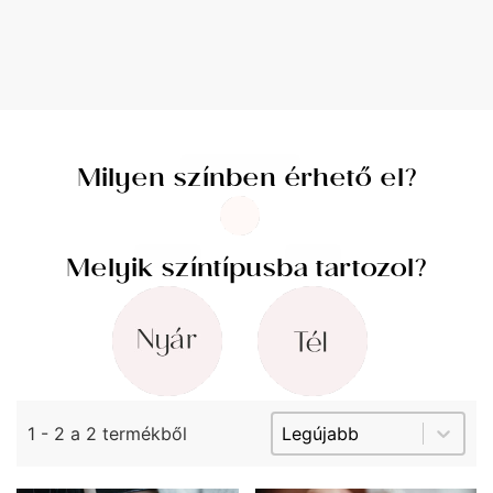
Milyen színben érhető el?
Fehér & Krém
(2)
Milyen szinben érhető el?
Melyik színtípusba tartozol?
Nyár
(2)
Tél
(2)
Milyen évszakban viselnéd?
Sort content
Sorting Product Arci
1 - 2 a 2 termékből