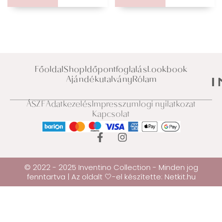
Főoldal
Shop
Időpontfoglalás
Lookbook
Ajándékutalvány
Rólam
ÁSZF
Adatkezelés
Impresszum
Jogi nyilatkozat
Kapcsolat
© 2022 - 2025 Inventino Collection - Minden jog
fenntartva | Az oldalt 🤍-el készítette:
Netkit.hu