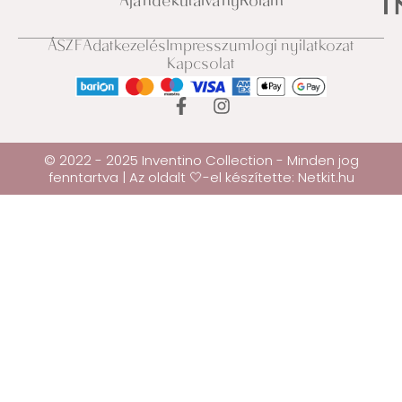
Ajándékutalvány
Rólam
ÁSZF
Adatkezelés
Impresszum
Jogi nyilatkozat
Kapcsolat
© 2022 - 2025 Inventino Collection - Minden jog
fenntartva | Az oldalt 🤍-el készítette:
Netkit.hu