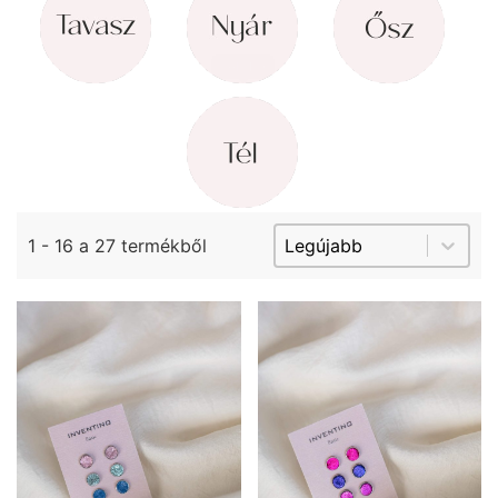
Tél
(15)
Sort content
Sorting Product Arci
1 - 16 a 27 termékből