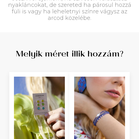
nyakláncokat, de szereted ha párosul hozzá
füli is vagy ha leheletnyi színre vágysz az
arcod közelébe.
Melyik méret illik hozzám?​