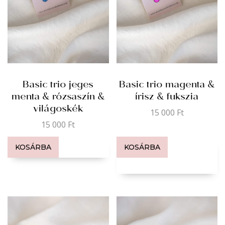
Basic trio jeges
Basic trio magenta &
menta & rózsaszín &
írisz & fukszia
világoskék
15 000
Ft
15 000
Ft
KOSÁRBA
KOSÁRBA