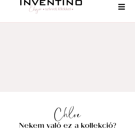
-25% a webshopban! Kupon: summer25
Chloe
Shop
Nekem való ez a kollekció?