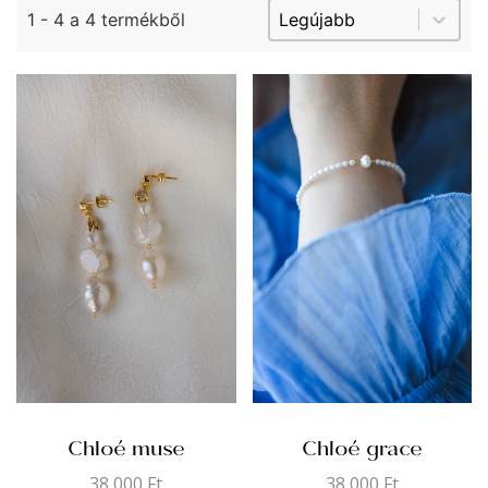
Sort content
Sorting Product Arci
1 - 4 a 4 termékből
Chloé muse
Chloé grace
38 000
Ft
38 000
Ft