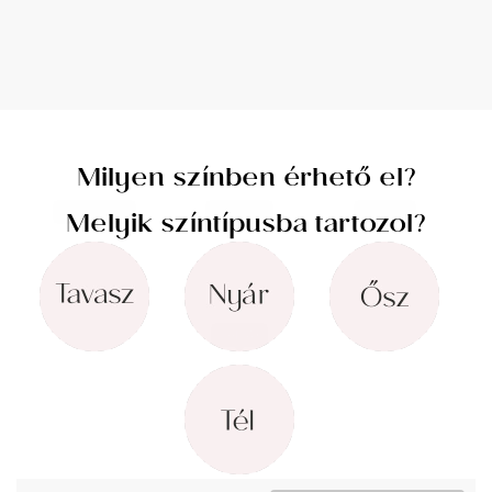
Milyen színben érhető el?
Melyik színtípusba tartozol?
Tavasz
(4)
Nyár
(4)
Ősz
(4)
Milyen évszakban viselnéd?
Tél
(4)