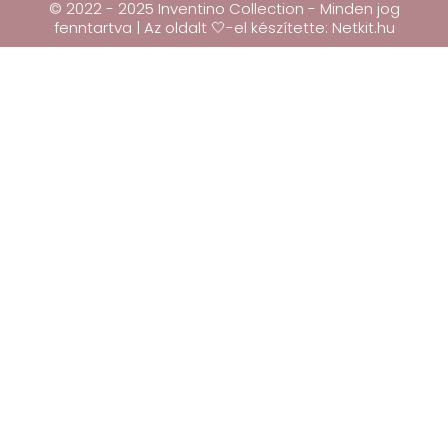
© 2022 - 2025 Inventino Collection - Minden jog
fenntartva | Az oldalt 🤍-el készítette:
Netkit.hu