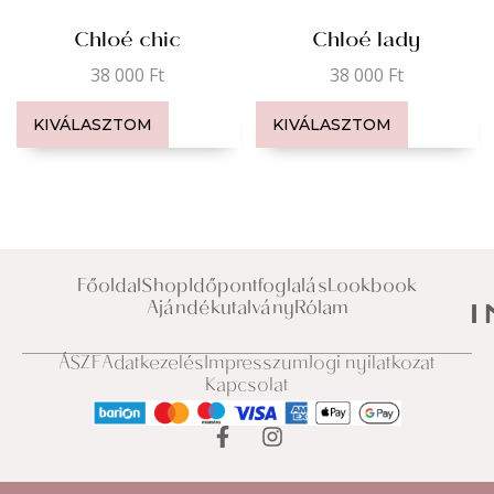
Chloé chic
Chloé lady
38 000
Ft
38 000
Ft
KIVÁLASZTOM
KIVÁLASZTOM
Főoldal
Shop
Időpontfoglalás
Lookbook
Ajándékutalvány
Rólam
ÁSZF
Adatkezelés
Impresszum
Jogi nyilatkozat
Kapcsolat