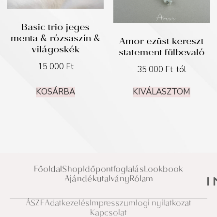
Basic trio jeges
menta & rózsaszín &
Amor ezüst kereszt
világoskék
statement fülbevaló
15 000
Ft
35 000
Ft
-tól
KOSÁRBA
KIVÁLASZTOM
Főoldal
Shop
Időpontfoglalás
Lookbook
Ajándékutalvány
Rólam
ÁSZF
Adatkezelés
Impresszum
Jogi nyilatkozat
Kapcsolat