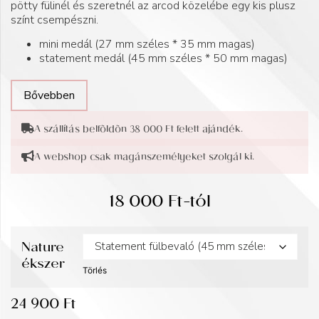
pötty fülinél és szeretnél az arcod közelébe egy kis plusz
színt csempészni.
mini medál (27 mm széles * 35 mm magas)
statement medál (45 mm széles * 50 mm magas)
Bővebben
A szállítás belföldön 38 000 Ft felett ajándék.
A webshop csak magánszemélyeket szolgál ki.
18 000
Ft
-tól
Nature
ékszer
Törlés
24 900
Ft