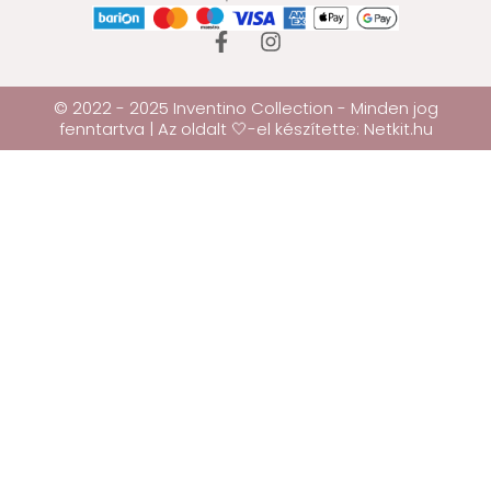
© 2022 - 2025 Inventino Collection - Minden jog
fenntartva | Az oldalt 🤍-el készítette:
Netkit.hu