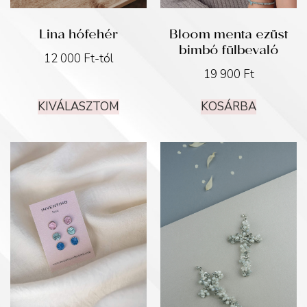
Lina hófehér
Bloom menta ezüst
bimbó fülbevaló
12 000
Ft
-tól
19 900
Ft
KIVÁLASZTOM
KOSÁRBA