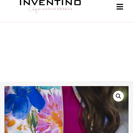
-25 % a webshopban! Kupon: summer25
Shop