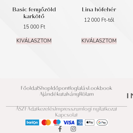
Basic fenyőzöld
Lina hófehér
karkötő
12 000
Ft
-tól
15 000
Ft
KIVÁLASZTOM
KIVÁLASZTOM
Főoldal
Shop
Időpontfoglalás
Lookbook
Ajándékutalvány
Rólam
ÁSZF
Adatkezelés
Impresszum
Jogi nyilatkozat
Kapcsolat