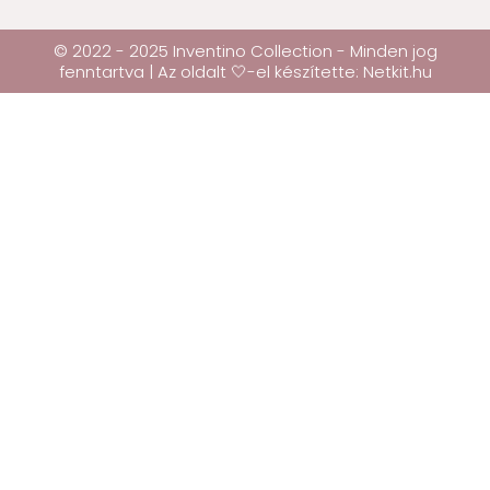
© 2022 - 2025 Inventino Collection - Minden jog
fenntartva | Az oldalt 🤍-el készítette:
Netkit.hu