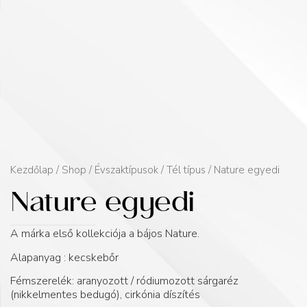
Kezdőlap
/
Shop
/
Évszaktípusok
/
Tél típus
/ Nature egyedi
Nature egyedi
A márka első kollekciója a bájos Nature.
Alapanyag : kecskebőr
Fémszerelék: aranyozott / ródiumozott sárgaréz
(nikkelmentes bedugó), cirkónia díszítés