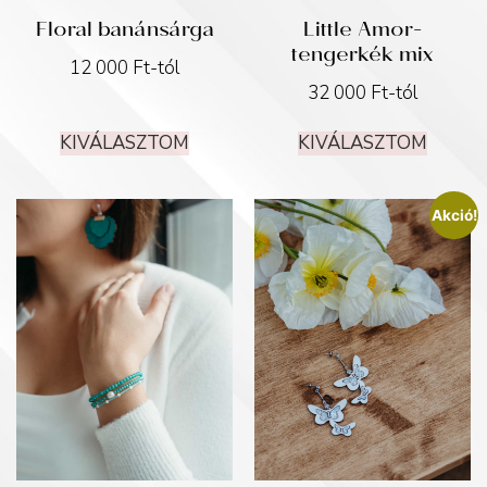
Floral banánsárga
Little Amor-
tengerkék mix
12 000
Ft
-tól
32 000
Ft
-tól
KIVÁLASZTOM
KIVÁLASZTOM
Akció!