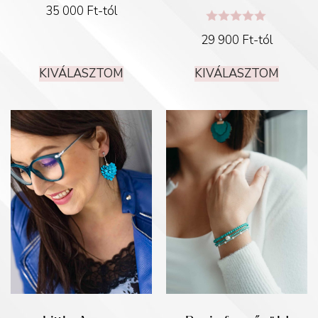
35 000
Ft
-tól
Értékelés:
29 900
Ft
-tól
5.00
/ 5
KIVÁLASZTOM
KIVÁLASZTOM