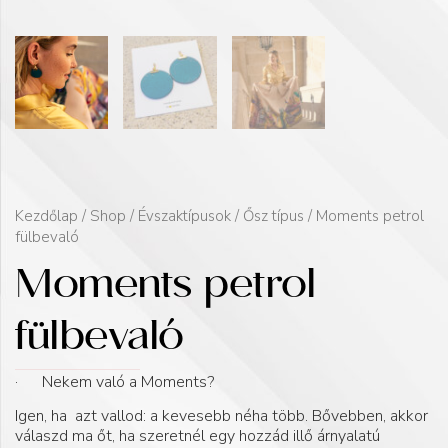
Kezdőlap
/
Shop
/
Évszaktípusok
/
Ősz típus
/ Moments petrol
fülbevaló
Moments petrol
fülbevaló
· Nekem való a Moments?
Igen, ha azt vallod: a kevesebb néha több. Bővebben, akkor
válaszd ma őt, ha szeretnél egy hozzád illő árnyalatú