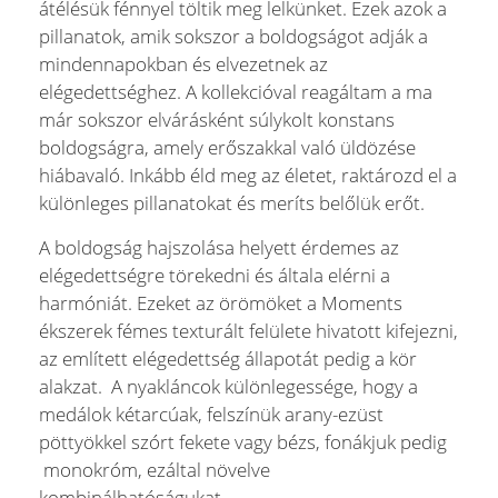
átélésük fénnyel töltik meg lelkünket. Ezek azok a
pillanatok, amik sokszor a boldogságot adják a
mindennapokban és elvezetnek az
elégedettséghez. A kollekcióval reagáltam a ma
már sokszor elvárásként súlykolt konstans
boldogságra, amely erőszakkal való üldözése
hiábavaló. Inkább éld meg az életet, raktározd el a
különleges pillanatokat és meríts belőlük erőt.
A boldogság hajszolása helyett érdemes az
elégedettségre törekedni és általa elérni a
harmóniát. Ezeket az örömöket a Moments
ékszerek fémes texturált felülete hivatott kifejezni,
az említett elégedettség állapotát pedig a kör
alakzat. A nyakláncok különlegessége, hogy a
medálok kétarcúak, felszínük arany-ezüst
pöttyökkel szórt fekete vagy bézs, fonákjuk pedig
monokróm, ezáltal növelve
kombinálhatóságukat.