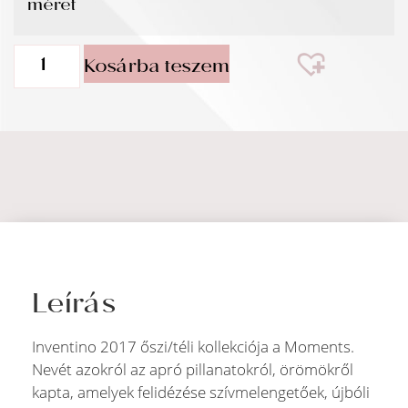
méret
Kosárba teszem
Leírás
Inventino 2017 őszi/téli kollekciója a Moments.
Nevét azokról az apró pillanatokról, örömökről
kapta, amelyek felidézése szívmelengetőek, újbóli