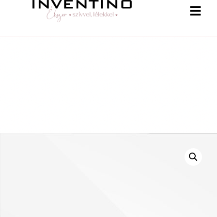
-25 % a webshopban! Kupon: summer25
Shop