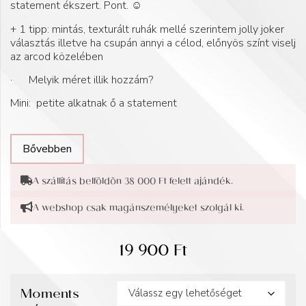
statement ékszert. Pont. ☺️
+ 1 tipp: mintás, texturált ruhák mellé szerintem jolly joker
választás illetve ha csupán annyi a célod, előnyös színt viselj
az arcod közelében
· Melyik méret illik hozzám?
Mini: petite alkatnak ő a statement
Bővebben
A szállítás belföldön 38 000 Ft felett ajándék.
A webshop csak magánszemélyeket szolgál ki.
19 900
Ft
Moments