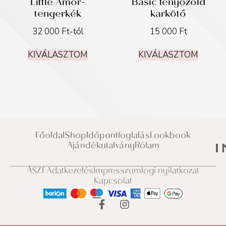
Little Amor-
Basic fenyőzöld
tengerkék
karkötő
32 000
Ft
-tól
15 000
Ft
KIVÁLASZTOM
KIVÁLASZTOM
Főoldal
Shop
Időpontfoglalás
Lookbook
Ajándékutalvány
Rólam
ÁSZF
Adatkezelés
Impresszum
Jogi nyilatkozat
Kapcsolat