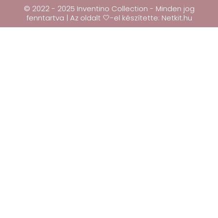
© 2022 - 2025 Inventino Collection - Minden jog
fenntartva | Az oldalt 🤍-el készítette:
Netkit.hu