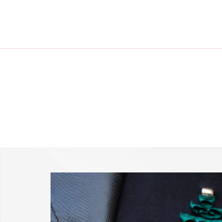
-25 % a webshopban!
Kupon: summer25
Shop