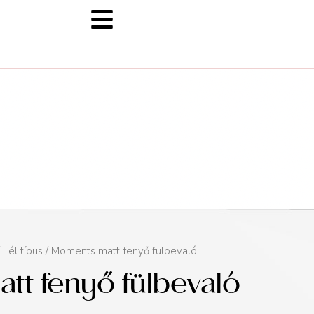
/
Tél típus
/ Moments matt fenyő fülbevaló
t fenyő fülbevaló