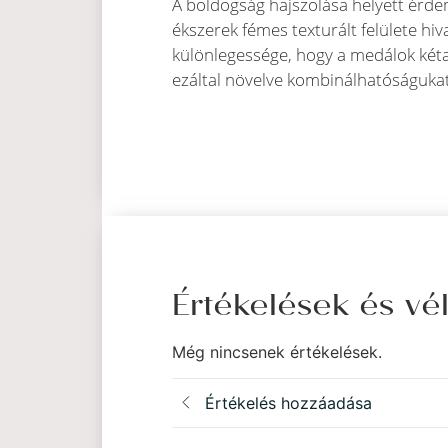
A boldogság hajszolása helyett érde
ékszerek fémes texturált felülete hiv
különlegessége, hogy a medálok kéta
ezáltal növelve kombinálhatóságukat
Értékelések és v
Még nincsenek értékelések.
Értékelés hozzáadása