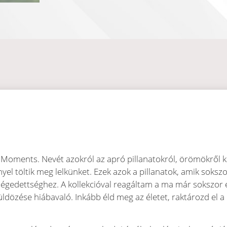
 a Moments. Nevét azokról az apró pillanatokról, örömökről 
yel töltik meg lelkünket. Ezek azok a pillanatok, amik soksz
gedettséghez. A kollekcióval reagáltam a ma már sokszor e
ldözése hiábavaló. Inkább éld meg az életet, raktározd el a 