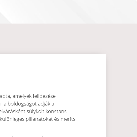
kapta, amelyek felidézése
or a boldogságot adják a
lvárásként súlykolt konstans
különleges pillanatokat és meríts