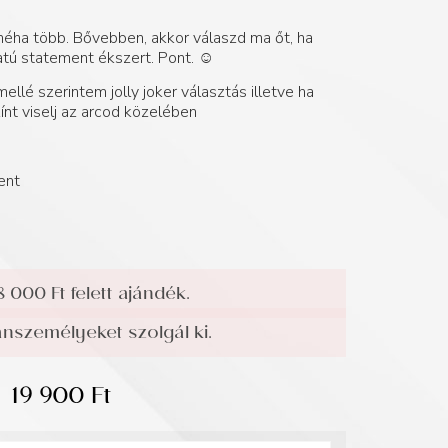
 néha több. Bővebben, akkor válaszd ma őt, ha
atú statement ékszert. Pont. ☺️
mellé szerintem jolly joker választás illetve ha
ínt viselj az arcod közelében
ent
8 000 Ft felett ajándék.
személyeket szolgál ki.
19 900
Ft