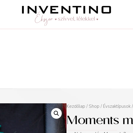
Kezdőlap
/
Shop
/
Évszaktípusok
Moments mat