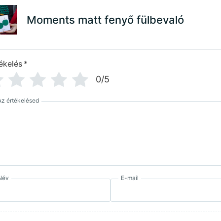
Moments matt fenyő fülbevaló
ékelés
*
0/5
Az értékelésed
Név
E-mail