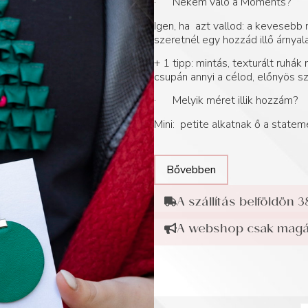
· Nekem való a Moments?
Igen, ha azt vallod: a kevesebb
szeretnél egy hozzád illő árnyal
+ 1 tipp: mintás, texturált ruhák 
csupán annyi a célod, előnyös sz
· Melyik méret illik hozzám?
Mini: petite alkatnak ő a statem
Bővebben
A szállítás belföldön 3
A webshop csak magán