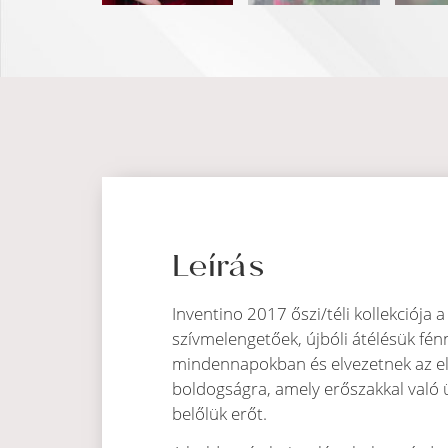
Leírás
Inventino 2017 őszi/téli kollekciója
szívmelengetőek, újbóli átélésük fénn
mindennapokban és elvezetnek az elé
boldogságra, amely erőszakkal való ü
belőlük erőt.