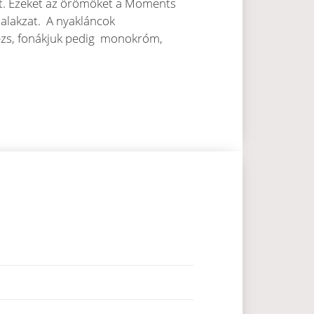
iát. Ezeket az örömöket a Moments
r alakzat. A nyakláncok
bézs, fonákjuk pedig monokróm,