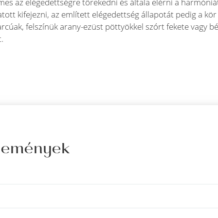
mes az elégedettségre törekedni és általa elérni a harmón
atott kifejezni, az említett elégedettség állapotát pedig a kö
rcúak, felszínük arany-ezüst pöttyökkel szórt fekete vagy 
.
élemények