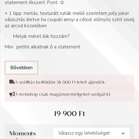
statement ékszert. Pont. ☺️
+ 1 tipp: mintás, texturált ruhák mellé szerintem jolly joker
választás illetve ha csupán annyi a célod, előnyös színt viselj
az arcod közelében
· Melyik méret illik hozzám?
Mini: petite alkatnak ő a statement
Bővebben
A szállítás belföldön 38 000 Ft felett ajándék.
A webshop csak magánszemélyeket szolgál ki.
19 900
Ft
Moments