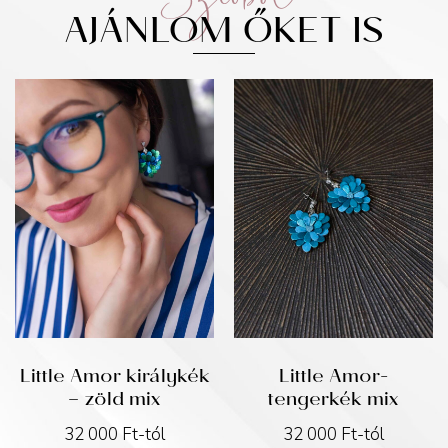
AJÁNLOM ŐKET IS
Little Amor királykék
Little Amor-
– zöld mix
tengerkék mix
32 000
Ft
-tól
32 000
Ft
-tól