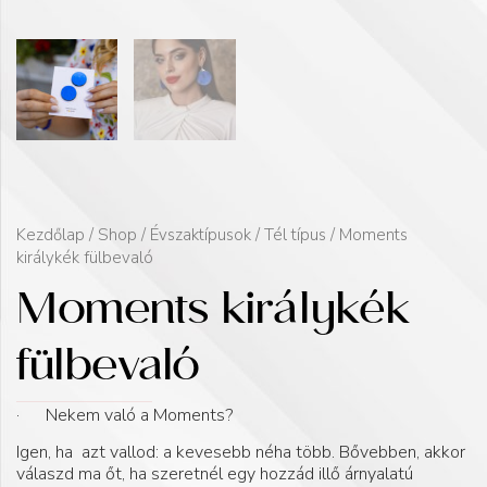
Kezdőlap
/
Shop
/
Évszaktípusok
/
Tél típus
/ Moments
királykék fülbevaló
Moments királykék
fülbevaló
· Nekem való a Moments?
Igen, ha azt vallod: a kevesebb néha több. Bővebben, akkor
válaszd ma őt, ha szeretnél egy hozzád illő árnyalatú