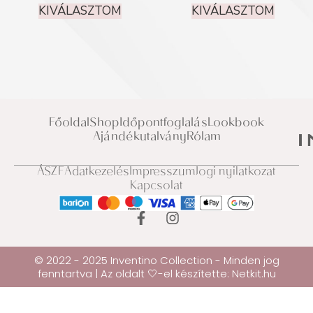
KIVÁLASZTOM
KIVÁLASZTOM
Főoldal
Shop
Időpontfoglalás
Lookbook
Ajándékutalvány
Rólam
ÁSZF
Adatkezelés
Impresszum
Jogi nyilatkozat
Kapcsolat
© 2022 - 2025 Inventino Collection - Minden jog
fenntartva | Az oldalt 🤍-el készítette:
Netkit.hu