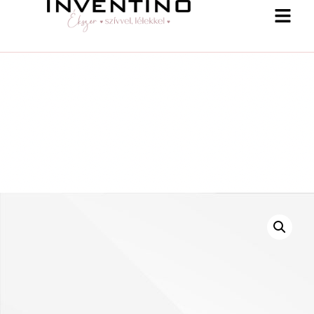
-25 % a webshopban! Kupon: summer25
Shop