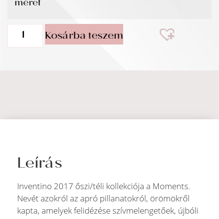
méret
Kosárba teszem
Leírás
Inventino 2017 őszi/téli kollekciója a Moments.
Nevét azokról az apró pillanatokról, örömökről
kapta, amelyek felidézése szívmelengetőek, újbóli