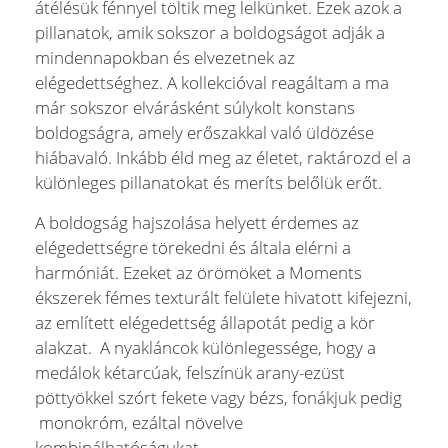
átélésük fénnyel töltik meg lelkünket. Ezek azok a
pillanatok, amik sokszor a boldogságot adják a
mindennapokban és elvezetnek az
elégedettséghez. A kollekcióval reagáltam a ma
már sokszor elvárásként súlykolt konstans
boldogságra, amely erőszakkal való üldözése
hiábavaló. Inkább éld meg az életet, raktározd el a
különleges pillanatokat és meríts belőlük erőt.
A boldogság hajszolása helyett érdemes az
elégedettségre törekedni és általa elérni a
harmóniát. Ezeket az örömöket a Moments
ékszerek fémes texturált felülete hivatott kifejezni,
az említett elégedettség állapotát pedig a kör
alakzat. A nyakláncok különlegessége, hogy a
medálok kétarcúak, felszínük arany-ezüst
pöttyökkel szórt fekete vagy bézs, fonákjuk pedig
monokróm, ezáltal növelve
kombinálhatóságukat.