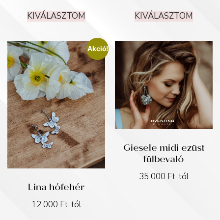
KIVÁLASZTOM
KIVÁLASZTOM
Akció!
Giesele midi ezüst
fülbevaló
35 000
Ft
-tól
Lina hófehér
12 000
Ft
-tól