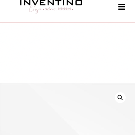
-25 % a webshopban! Kupon: summer25
Shop