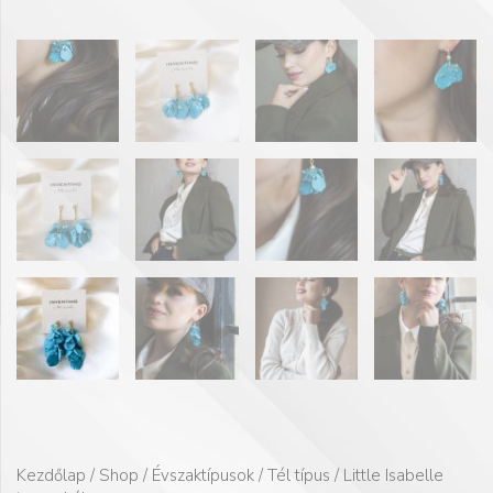
Kezdőlap
/
Shop
/
Évszaktípusok
/
Tél típus
/ Little Isabelle