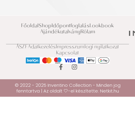
Főoldal
Shop
Időpontfoglalás
Lookbook
Ajándékutalvány
Rólam
ÁSZF
Adatkezelés
Impresszum
Jogi nyilatkozat
Kapcsolat
© 2022 - 2025 Inventino Collection - Minden jog
fenntartva | Az oldalt 🤍-el készítette:
Netkit.hu