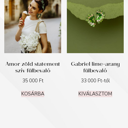
Amor zöld statement
Gabriel lime-arany
szív fülbevaló
fülbevaló
35 000
Ft
33 000
Ft
-tól
KOSÁRBA
KIVÁLASZTOM