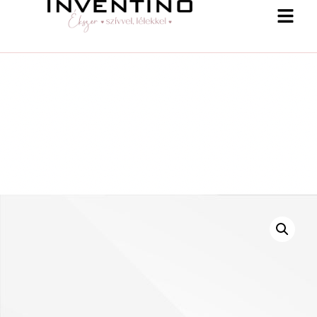
-25 % a webshopban! Kupon: summer25
Shop