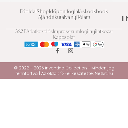
Főoldal
Shop
Időpontfoglalás
Lookbook
Ajándékutalvány
Rólam
ÁSZF
Adatkezelés
Impresszum
Jogi nyilatkozat
Kapcsolat
© 2022 - 2025 Inventino Collection - Minden jog
fenntartva | Az oldalt 🤍-el készítette:
Netkit.hu