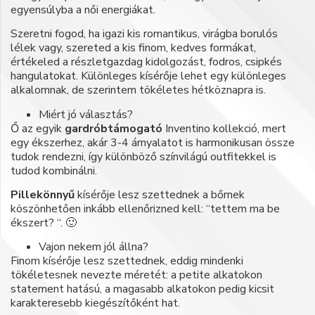
egyensúlyba a női energiákat.
Szeretni fogod, ha igazi kis romantikus, virágba borulós
lélek vagy, szereted a kis finom, kedves formákat,
értékeled a részletgazdag kidolgozást, fodros, csipkés
hangulatokat. Különleges kísérője lehet egy különleges
alkalomnak, de szerintem tökéletes hétköznapra is.
Miért jó választás?
Ő az egyik
gardróbtámogató
Inventino kollekció, mert
egy ékszerhez, akár 3-4 árnyalatot is harmonikusan össze
tudok rendezni, így különböző színvilágú outfitekkel is
tudod kombinálni.
Pillekönnyű
kísérője lesz szettednek a bőrnek
köszönhetően inkább ellenőrizned kell: “tettem ma be
ékszert? “. 🙂
Vajon nekem jól állna?
Finom kísérője lesz szettednek, eddig mindenki
tökéletesnek nevezte méretét: a petite alkatokon
statement hatású, a magasabb alkatokon pedig kicsit
karakteresebb kiegészítőként hat.