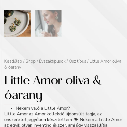
Kezdőlap
/
Shop
/
Évszaktípusok
/
Ősz típus
/ Little Amor oliva
& óarany
Little Amor oliva &
óarany
Nekem való a Little Amor?
Little Amor az Amor kollekció újdonsült tagja, az
önszeretet jegyében készítettem. 💗 Nekem a Little Amor
az egyik olyan Inventino ékszer, ami úgy visszaállítja