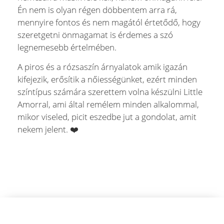
Én nem is olyan régen döbbentem arra rá,
mennyire fontos és nem magától értetődő, hogy
szeretgetni önmagamat is érdemes a szó
legnemesebb értelmében.
A piros és a rózsaszín árnyalatok amik igazán
kifejezik, erősítik a nőiességünket, ezért minden
színtípus számára szerettem volna készülni Little
Amorral, ami által remélem minden alkalommal,
mikor viseled, picit eszedbe jut a gondolat, amit
nekem jelent. ❤️