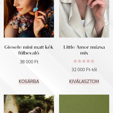
Giesele mini matt kék
Little Amor múzsa
fülbevaló
mix
38 000
Ft
Értékelés:
32 000
Ft
-tól
5.00
/ 5
KOSÁRBA
KIVÁLASZTOM