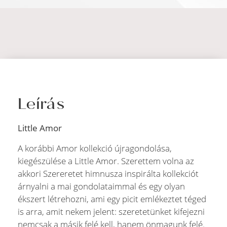
Leírás
Little Amor
A korábbi Amor kollekció újragondolása,
kiegészülése a Little Amor. Szerettem volna az
akkori Szereretet himnusza inspirálta kollekciót
árnyalni a mai gondolataimmal és egy olyan
ékszert létrehozni, ami egy picit emlékeztet téged
is arra, amit nekem jelent: szeretetünket kifejezni
nemcsak a másik felé kell, hanem önmagunk felé.