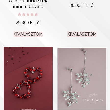
Giesele türkizkék
mini fülbevaló
35 000
Ft
-tól
Értékelés:
29 900
Ft
-tól
5.00
/ 5
KIVÁLASZTOM
KIVÁLASZTOM