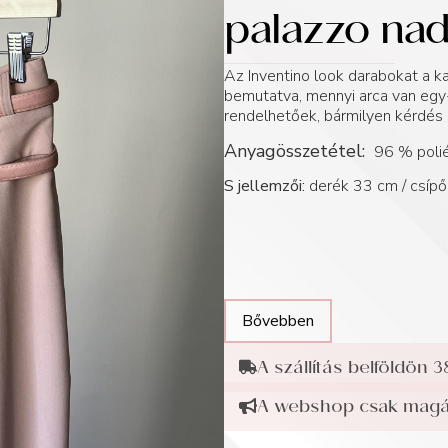
palazzo nad
Az Inventino look darabokat a
bemutatva, mennyi arca van egy-
rendelhetőek, bármilyen kérdés 
Anyagösszetétel:
96 % polié
S jellemzői:
derék 33 cm / csíp
Bővebben
A szállítás belföldön 3
A webshop csak magán