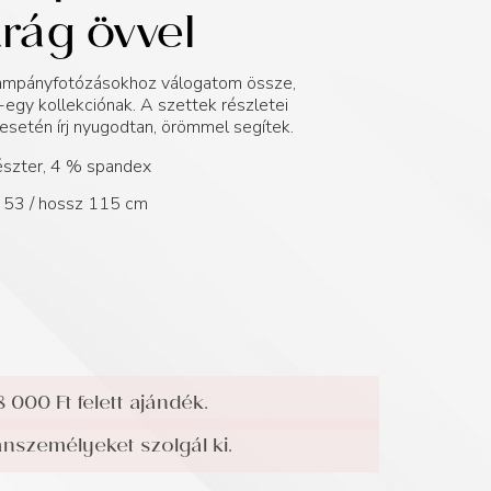
rág övvel
 kampányfotózásokhoz válogatom össze,
egy kollekciónak. A szettek részletei
esetén írj nyugodtan, örömmel segítek.
szter, 4 % spandex
ő 53 / hossz 115 cm
8 000 Ft felett ajándék.
személyeket szolgál ki.