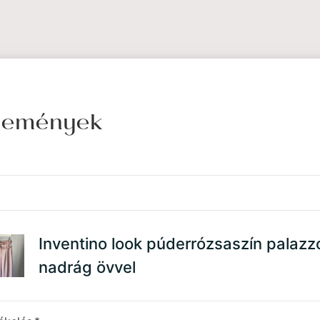
élemények
Inventino look púderrózsaszín palazz
nadrág övvel