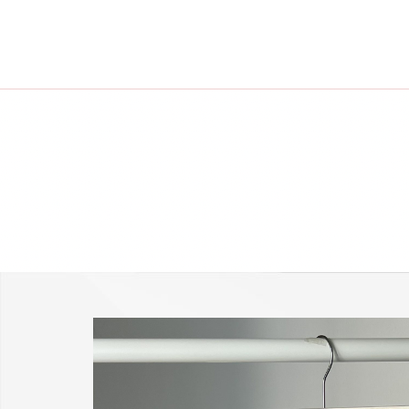
-25 % a webshopban!
Kupon: summer25
Shop