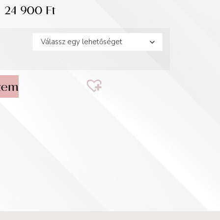
24 900
Ft
zem