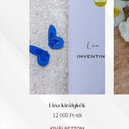
Akció!
Lina királykék
12 000
Ft
-tól