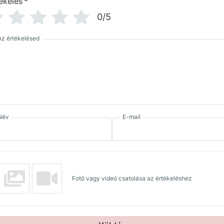
ékelés
*
0/5
Az értékelésed
Név
E-mail
Fotó vagy videó csatolása az értékeléshez