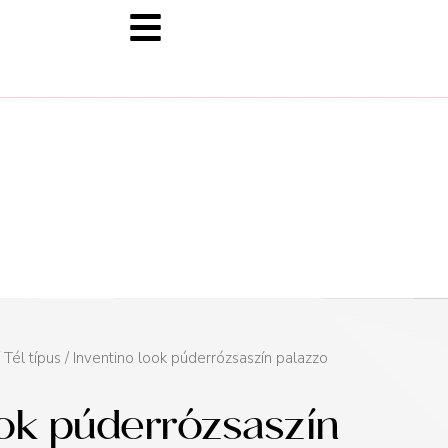
/
Tél típus
/ Inventino look púderrózsaszín palazzo
ook púderrózsaszín