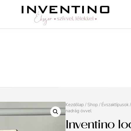
Kezdőlap
/
Shop
/
Évszaktípusok
nadrág övvel
Inventino l