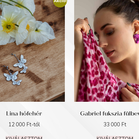
Akció!
Lina hófehér
Gabriel fukszia fülbe
12 000
Ft
-tól
33 000
Ft