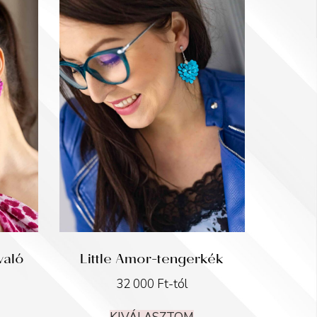
való
Little Amor-tengerkék
32 000
Ft
-tól