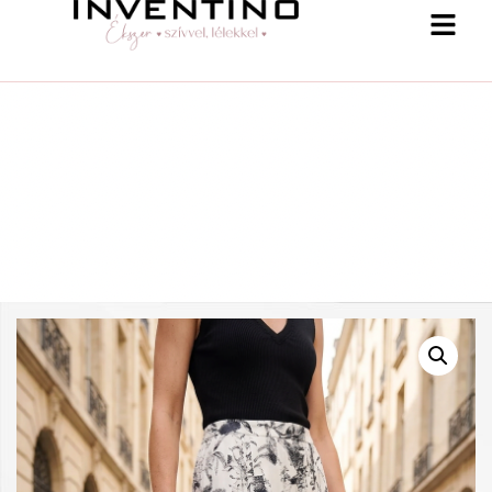
-25 % a webshopban! Kupon: summer25
Shop