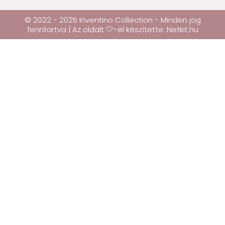
© 2022 - 2025 Inventino Collection - Minden jog
fenntartva | Az oldalt 🤍-el készítette:
Netkit.hu