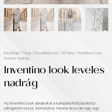
Kezdőlap
/
Shop
/
Évszaktípusok
/
Tél típus
/ Inventino look
leveles nadrág
Inventino look leveles
nadrág
Az Inventino look darabokat a kampányfotózásokhoz
válogatom össze, bemutatva, mennyi arca van egy-egy