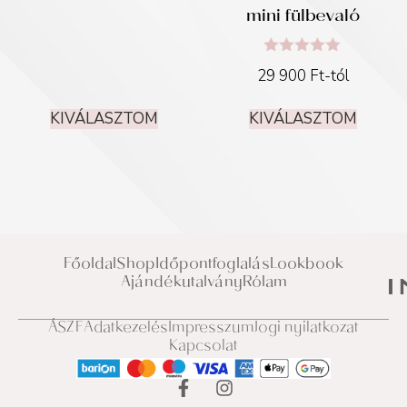
mini fülbevaló
Értékelés:
29 900
Ft
-tól
5.00
/ 5
KIVÁLASZTOM
KIVÁLASZTOM
Főoldal
Shop
Időpontfoglalás
Lookbook
Ajándékutalvány
Rólam
ÁSZF
Adatkezelés
Impresszum
Jogi nyilatkozat
Kapcsolat