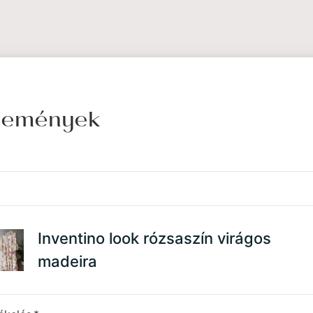
élemények
Inventino look rózsaszín virágos
madeira