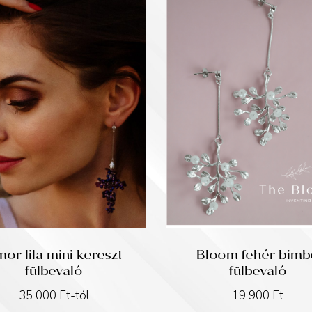
or lila mini kereszt
Bloom fehér bimb
fülbevaló
fülbevaló
35 000
Ft
-tól
19 900
Ft