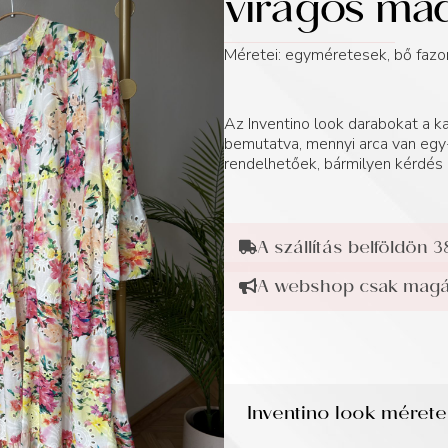
virágos ma
Méretei: egyméretesek, bő fazo
Az Inventino look darabokat a
bemutatva, mennyi arca van egy-
rendelhetőek, bármilyen kérdés 
A szállítás belföldön 3
A webshop csak magán
Inventino look méret