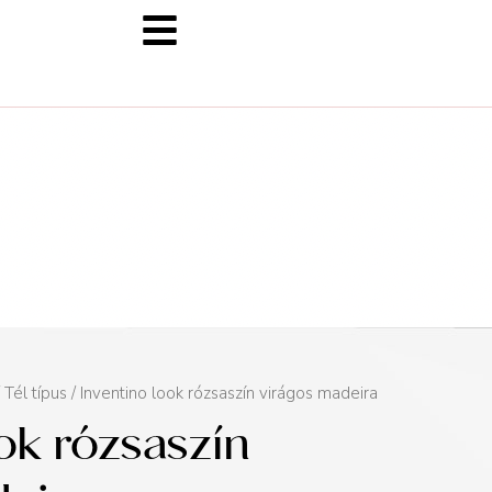
/
Tél típus
/ Inventino look rózsaszín virágos madeira
ook rózsaszín