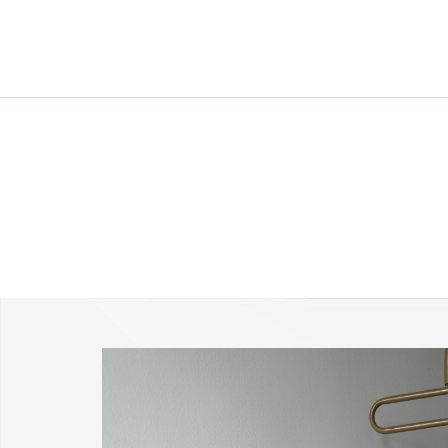
-25 % a webshopban!
Kupon: summer25
Shop