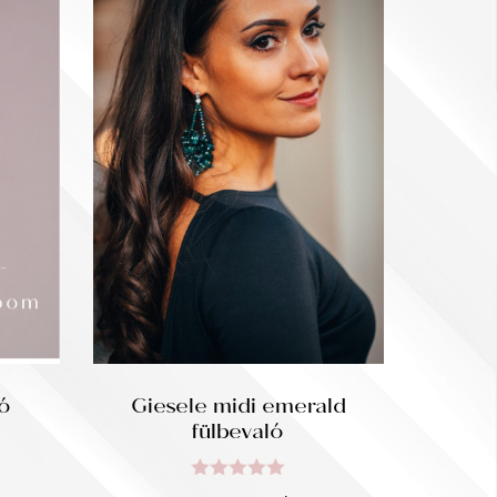
ó
Giesele midi emerald
fülbevaló
Értékelés: