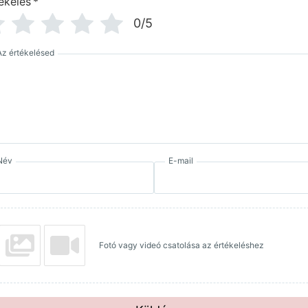
ékelés
*
0/5
Az értékelésed
Név
E-mail
Fotó vagy videó csatolása az értékeléshez