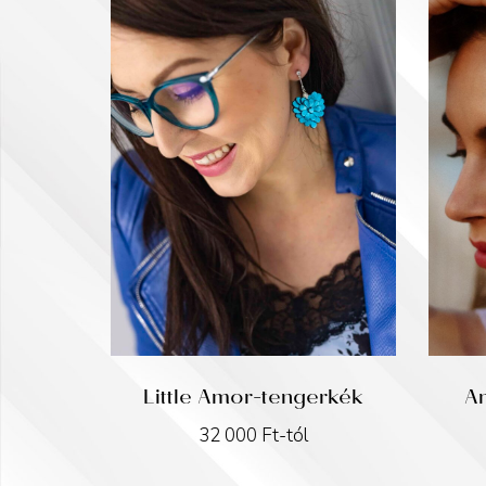
Little Amor-tengerkék
Am
32 000
Ft
-tól