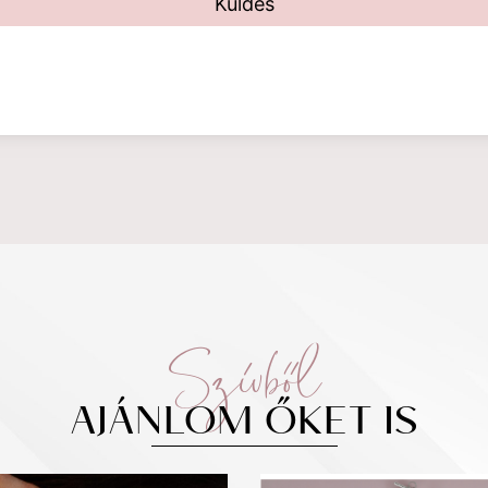
Küldés
Szívből
AJÁNLOM ŐKET IS