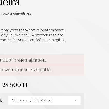
deira
n, XL-ig kényelmes.
 kampányfotózásokhoz válogatom össze,
egy kollekciónak. A szettek részletei
esetén írj nyugodtan, örömmel segítek.
8 000 Ft felett ajándék.
személyeket szolgál ki.
28 500
Ft
ek