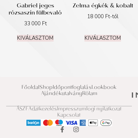
Gabriel jeges
Zelma égkék & kobalt
rózsaszín fülbevaló
18 000
Ft
-tól
33 000
Ft
KIVÁLASZTOM
KIVÁLASZTOM
Főoldal
Shop
Időpontfoglalás
Lookbook
Ajándékutalvány
Rólam
ÁSZF
Adatkezelés
Impresszum
Jogi nyilatkozat
Kapcsolat