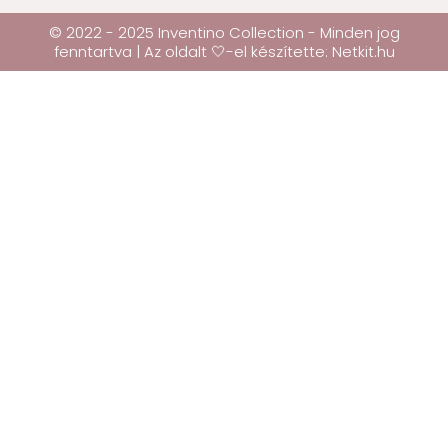
© 2022 - 2025 Inventino Collection - Minden jog
fenntartva | Az oldalt 🤍-el készítette:
Netkit.hu