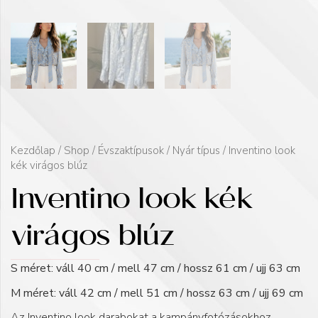
Kezdőlap
/
Shop
/
Évszaktípusok
/
Nyár típus
/ Inventino look
kék virágos blúz
Inventino look kék
virágos blúz
S méret: váll 40 cm / mell 47 cm / hossz 61 cm / ujj 63 cm
M méret: váll 42 cm / mell 51 cm / hossz 63 cm / ujj 69 cm
Az Inventino look darabokat a kampányfotózásokhoz