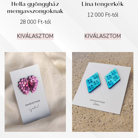
Hella gyöngyház
Lina tengerkék
menyasszonyoknak
12 000
Ft
-tól
28 000
Ft
-tól
KIVÁLASZTOM
KIVÁLASZTOM