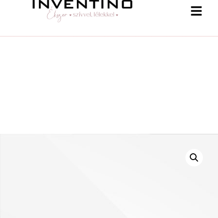
-25 % a webshopban! Kupon: summer25
Shop