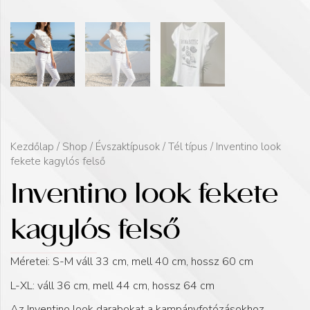
Kezdőlap
/
Shop
/
Évszaktípusok
/
Tél típus
/ Inventino look
fekete kagylós felső
Inventino look fekete
kagylós felső
Méretei: S-M váll 33 cm, mell 40 cm, hossz 60 cm
L-XL: váll 36 cm, mell 44 cm, hossz 64 cm
Az Inventino look darabokat a kampányfotózásokhoz