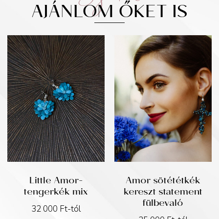
AJÁNLOM ŐKET IS
Little Amor-
Amor sötététkék
tengerkék mix
kereszt statement
fülbevaló
32 000
Ft
-tól