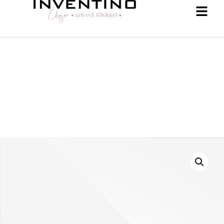
-25 % a webshopban! Kupon: summer25
Shop