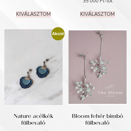
35 000
Ft
-tól
KIVÁLASZTOM
KIVÁLASZTOM
Akció!
Nature acélkék
Bloom fehér bimbó
fülbevaló
fülbevaló