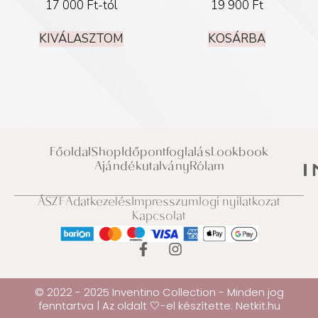
17 000
Ft
-tól
19 900
Ft
KIVÁLASZTOM
KOSÁRBA
Főoldal
Shop
Időpontfoglalás
Lookbook
Ajándékutalvány
Rólam
ÁSZF
Adatkezelés
Impresszum
Jogi nyilatkozat
Kapcsolat
© 2022 - 2025 Inventino Collection - Minden jog
fenntartva | Az oldalt 🤍-el készítette:
Netkit.hu