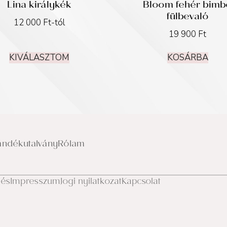
Lina királykék
Bloom fehér bimb
fülbevaló
12 000
Ft
-tól
19 900
Ft
KIVÁLASZTOM
KOSÁRBA
ándékutalvány
Rólam
lés
Impresszum
Jogi nyilatkozat
Kapcsolat