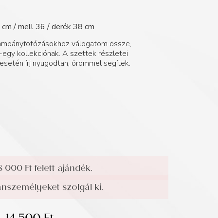
2 cm / mell 36 / derék 38 cm
 kampányfotózásokhoz válogatom össze,
egy kollekciónak. A szettek részletei
esetén írj nyugodtan, örömmel segítek.
8 000 Ft felett ajándék.
személyeket szolgál ki.