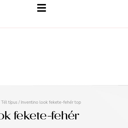
/
Tél típus
/ Inventino look fekete-fehér top
ok fekete-fehér