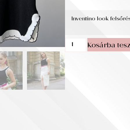
Inventino look felsőré
Kosárba tes