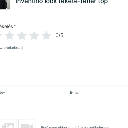
Inventino look fekete-fehér top
ékelés
*
0/5
Az értékelésed
Név
E-mail
Fotó vagy videó csatolása az értékeléshez