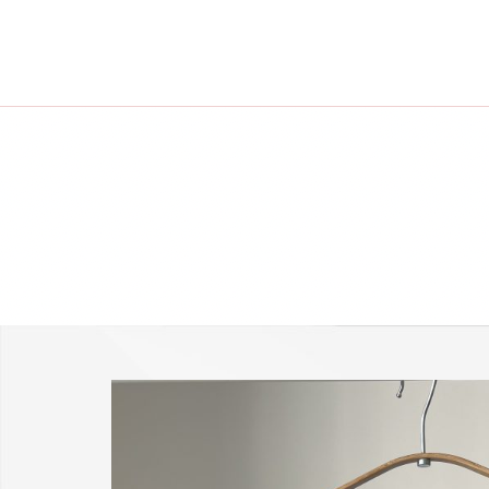
-25 % a webshopban!
Kupon: summer25
Shop