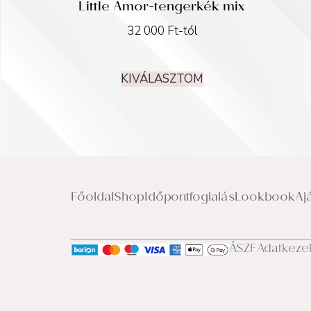
Little Amor-tengerkék mix
32 000
Ft
-tól
KIVÁLASZTOM
Főoldal
Shop
Időpontfoglalás
Lookbook
Aj
ÁSZF
Adatkeze