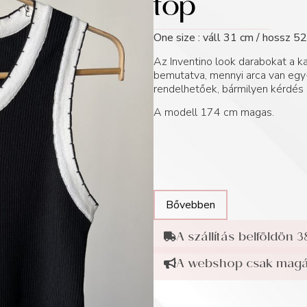
top
One size : váll 31 cm / hossz 5
Az Inventino look darabokat a
bemutatva, mennyi arca van egy-
rendelhetőek, bármilyen kérdés 
A modell 174 cm magas.
Bővebben
A szállítás belföldön 3
A webshop csak magán