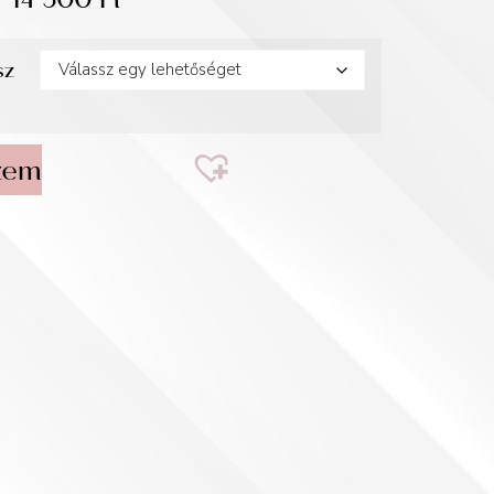
14 500
Ft
sz
zem