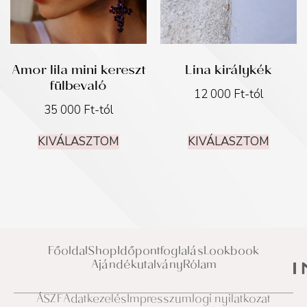
Amor lila mini kereszt
Lina királykék
fülbevaló
12 000
Ft
-tól
35 000
Ft
-tól
KIVÁLASZTOM
KIVÁLASZTOM
Főoldal
Shop
Időpontfoglalás
Lookbook
Ajándékutalvány
Rólam
ÁSZF
Adatkezelés
Impresszum
Jogi nyilatkozat