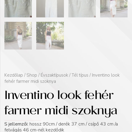
Kezdőlap
/
Shop
/
Évszaktípusok
/
Tél típus
/ Inventino look
fehér farmer midi szoknya
Inventino look fehér
farmer midi szoknya
S jellemzői:
hossz 90cm / derék 37 cm / csípő 43 cm /a
felvágás 46 cm-nél kezdődik