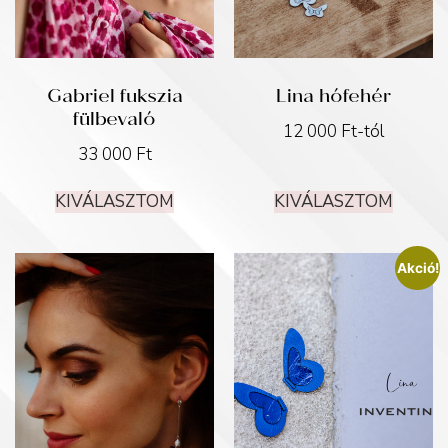
Gabriel fukszia
Lina hófehér
fülbevaló
12 000
Ft
-tól
33 000
Ft
KIVÁLASZTOM
KIVÁLASZTOM
Akció!