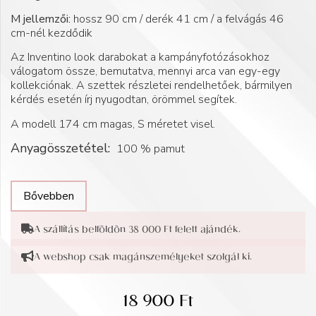
M jellemzői:
hossz 90 cm / derék 41 cm / a felvágás 46
cm-nél kezdődik
Az Inventino look darabokat a kampányfotózásokhoz
válogatom össze, bemutatva, mennyi arca van egy-egy
kollekciónak. A szettek részletei rendelhetőek, bármilyen
kérdés esetén írj nyugodtan, örömmel segítek.
A modell 174 cm magas, S méretet visel.
Anyagösszetétel:
100 % pamut
Bővebben
A szállítás belföldön 38 000 Ft felett ajándék.
A webshop csak magánszemélyeket szolgál ki.
18 900
Ft