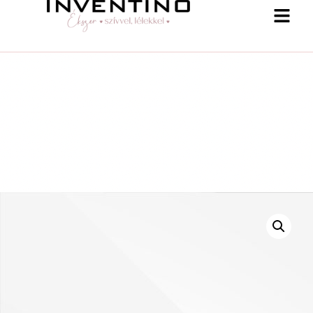
-25 % a webshopban! Kupon: summer25
Shop