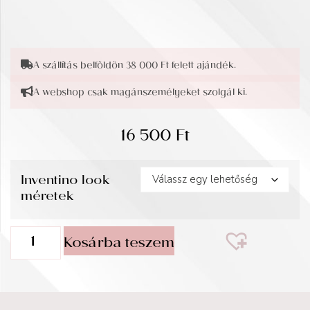
A szállítás belföldön 38 000 Ft felett ajándék.
A webshop csak magánszemélyeket szolgál ki.
16 500
Ft
Inventino look
méretek
Kosárba teszem