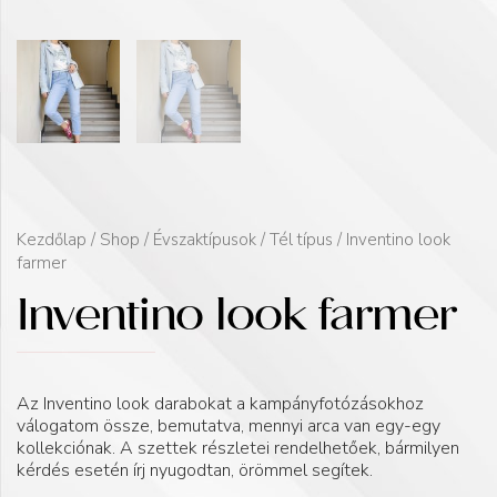
Kezdőlap
/
Shop
/
Évszaktípusok
/
Tél típus
/ Inventino look
farmer
Inventino look farmer
Az Inventino look darabokat a kampányfotózásokhoz
válogatom össze, bemutatva, mennyi arca van egy-egy
kollekciónak. A szettek részletei rendelhetőek, bármilyen
kérdés esetén írj nyugodtan, örömmel segítek.