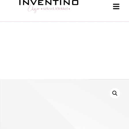
-25 % a webshopban! Kupon: summer25
Shop