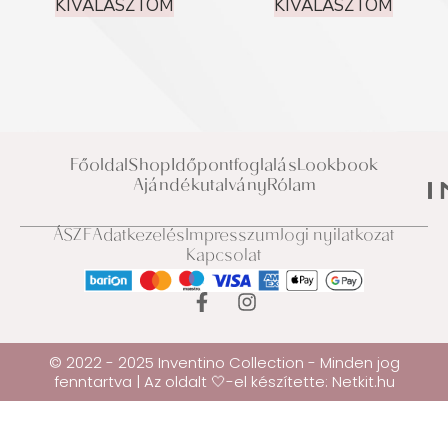
KIVÁLASZTOM
KIVÁLASZTOM
Főoldal
Shop
Időpontfoglalás
Lookbook
Ajándékutalvány
Rólam
ÁSZF
Adatkezelés
Impresszum
Jogi nyilatkozat
Kapcsolat
© 2022 - 2025 Inventino Collection - Minden jog
fenntartva | Az oldalt 🤍-el készítette:
Netkit.hu