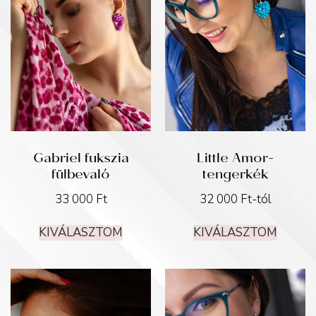
Gabriel fukszia
Little Amor-
fülbevaló
tengerkék
33 000
Ft
32 000
Ft
-tól
KIVÁLASZTOM
KIVÁLASZTOM