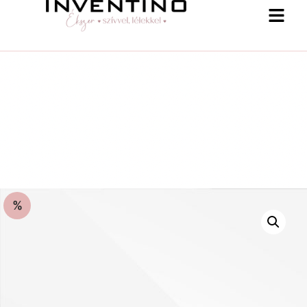
%
-25 % a webshopban! Kupon: summer25
Shop