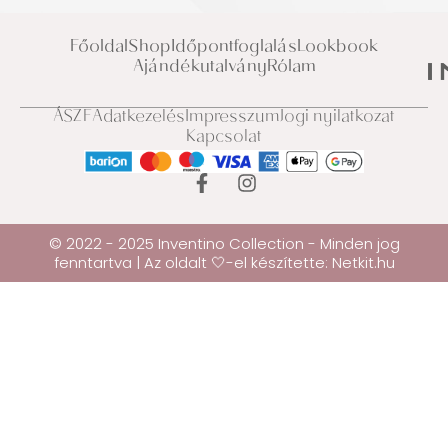
Főoldal
Shop
Időpontfoglalás
Lookbook
Ajándékutalvány
Rólam
ÁSZF
Adatkezelés
Impresszum
Jogi nyilatkozat
Kapcsolat
© 2022 - 2025 Inventino Collection - Minden jog
fenntartva | Az oldalt 🤍-el készítette:
Netkit.hu