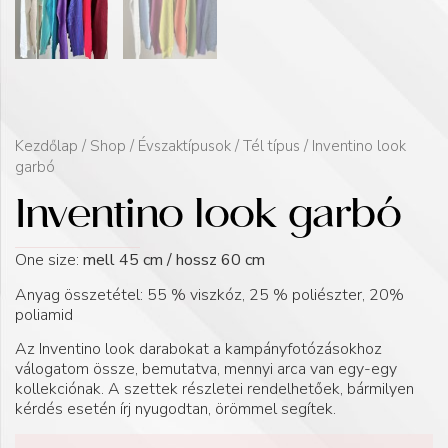
Kezdőlap
/
Shop
/
Évszaktípusok
/
Tél típus
/ Inventino look
garbó
Inventino look garbó
One size:
mell 45 cm / hossz 60 cm
Anyag összetétel: 55 % viszkóz, 25 % poliészter, 20%
poliamid
Az Inventino look darabokat a kampányfotózásokhoz
válogatom össze, bemutatva, mennyi arca van egy-egy
kollekciónak. A szettek részletei rendelhetőek, bármilyen
kérdés esetén írj nyugodtan, örömmel segítek.