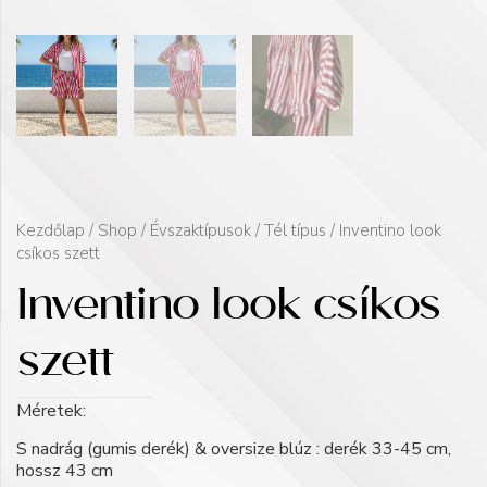
Kezdőlap
/
Shop
/
Évszaktípusok
/
Tél típus
/ Inventino look
csíkos szett
Inventino look csíkos
szett
Méretek:
S nadrág (gumis derék) & oversize blúz : derék 33-45 cm,
hossz 43 cm