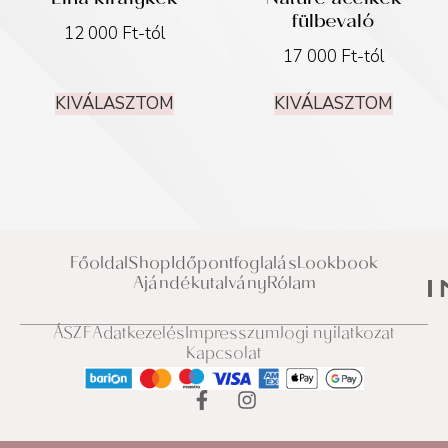
Lina királykék
Nature acélkék
fülbevaló
12 000
Ft
-tól
17 000
Ft
-tól
KIVÁLASZTOM
KIVÁLASZTOM
Főoldal
Shop
Időpontfoglalás
Lookbook
Ajándékutalvány
Rólam
ÁSZF
Adatkezelés
Impresszum
Jogi nyilatkozat
Kapcsolat