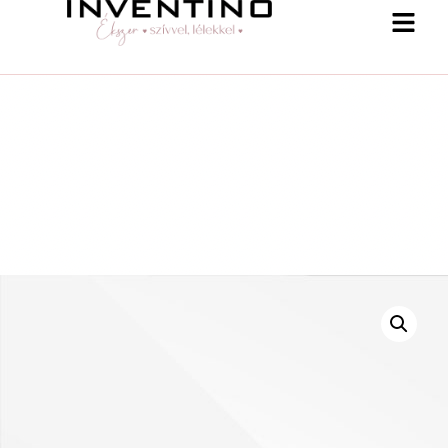
-25 % a webshopban! Kupon: summer25
Shop