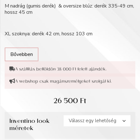
M nadrág (gumis derék) & oversize blúz: derék 335-49 cm,
hossz 45 cm
XL szoknya: derék 42 cm, hossz 103 cm
Bővebben
A szállítás belföldön 38 000 Ft felett ajándék.
A webshop csak magánszemélyeket szolgál ki.
26 500
Ft
Inventino look
méretek