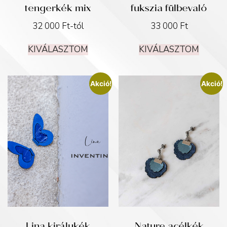
tengerkék mix
fukszia fülbevaló
32 000
Ft
-tól
33 000
Ft
KIVÁLASZTOM
KIVÁLASZTOM
Akció!
Akció!