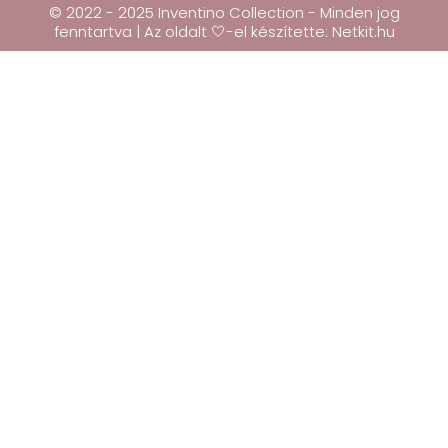
© 2022 - 2025 Inventino Collection - Minden jog
fenntartva | Az oldalt 🤍-el készítette:
Netkit.hu