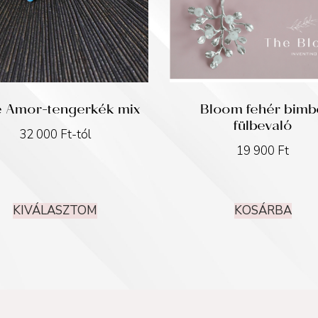
le Amor-tengerkék mix
Bloom fehér bimb
fülbevaló
32 000
Ft
-tól
19 900
Ft
KIVÁLASZTOM
KOSÁRBA