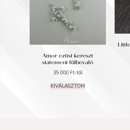
Litt
Amor ezüst kereszt
statement fülbevaló
35 000
Ft
-tól
KIVÁLASZTOM