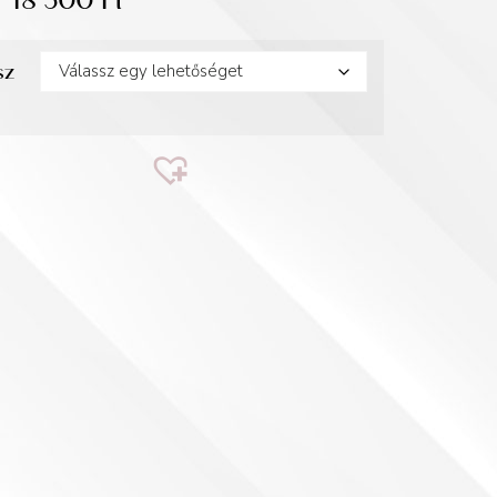
18 500
Ft
sz