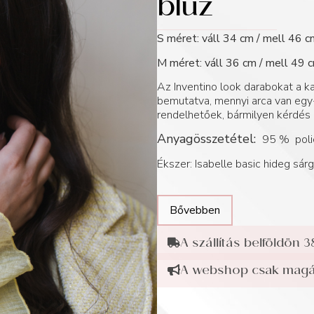
blúz
S méret: váll 34 cm / mell 46 c
M méret: váll 36 cm / mell 49 c
Az Inventino look darabokat a
bemutatva, mennyi arca van egy-
rendelhetőek, bármilyen kérdés 
Anyagösszetétel:
95 % polié
Ékszer: Isabelle basic hideg sár
Bővebben
A szállítás belföldön 3
A webshop csak magán