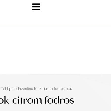
/
Tél típus
/ Inventino look citrom fodros blúz
ook citrom fodros