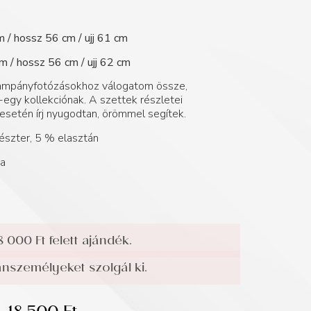
m / hossz 56 cm / ujj 61 cm
m / hossz 56 cm / ujj 62 cm
 kampányfotózásokhoz válogatom össze,
egy kollekciónak. A szettek részletei
esetén írj nyugodtan, örömmel segítek.
szter, 5 % elasztán
ga
8 000 Ft felett ajándék.
személyeket szolgál ki.