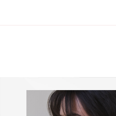
-25 % a webshopban!
Kupon: summer25
Shop