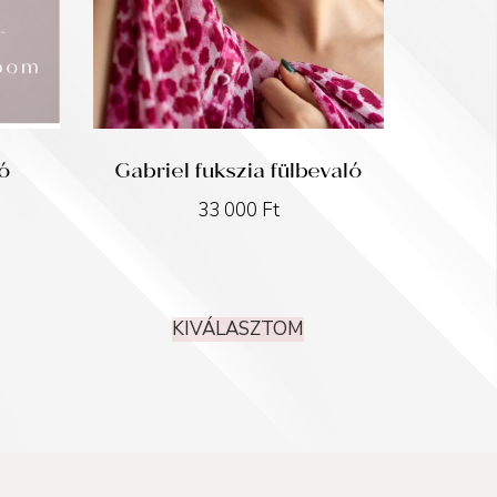
ó
Gabriel fukszia fülbevaló
33 000
Ft
KIVÁLASZTOM