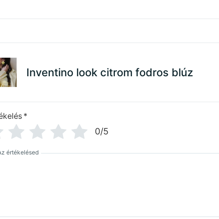
Inventino look citrom fodros blúz
ékelés
*
0/5
Az értékelésed