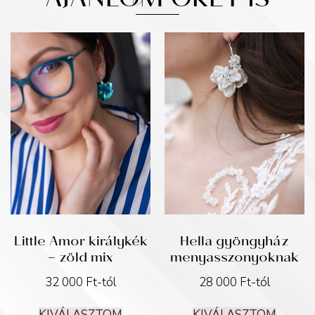
AJÁNLOM ŐKET IS
Little Amor királykék
Hella gyöngyház
– zöld mix
menyasszonyoknak
32 000
Ft
-tól
28 000
Ft
-tól
KIVÁLASZTOM
KIVÁLASZTOM