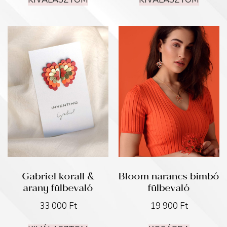
Gabriel korall &
Bloom narancs bimbó
arany fülbevaló
fülbevaló
33 000
Ft
19 900
Ft