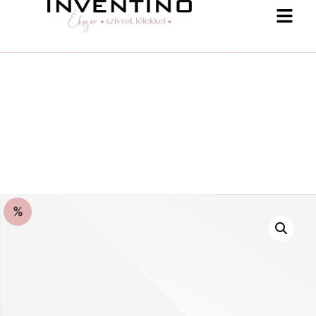
%
-25 % a webshopban! Kupon: summer25
Shop