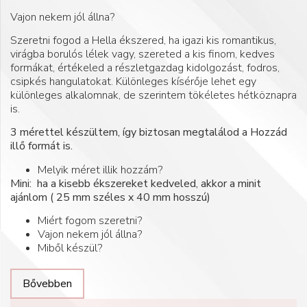
Vajon nekem jól állna?
Szeretni fogod a Hella ékszered, ha igazi kis romantikus,
virágba borulós lélek vagy, szereted a kis finom, kedves
formákat, értékeled a részletgazdag kidolgozást, fodros,
csipkés hangulatokat. Különleges kísérője lehet egy
különleges alkalomnak, de szerintem tökéletes hétköznapra
is.
3 mérettel készültem, így biztosan megtalálod a Hozzád
illő formát is.
Melyik méret illik hozzám?
Mini: ha a kisebb ékszereket kedveled, akkor a minit
ajánlom ( 25 mm széles x 40 mm hosszú)
Miért fogom szeretni?
Vajon nekem jól állna?
Miből készül?
Bővebben