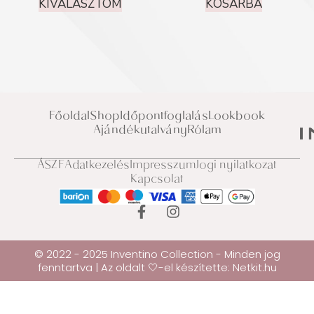
KIVÁLASZTOM
KOSÁRBA
Főoldal
Shop
Időpontfoglalás
Lookbook
Ajándékutalvány
Rólam
ÁSZF
Adatkezelés
Impresszum
Jogi nyilatkozat
Kapcsolat
© 2022 - 2025 Inventino Collection - Minden jog
fenntartva | Az oldalt 🤍-el készítette:
Netkit.hu