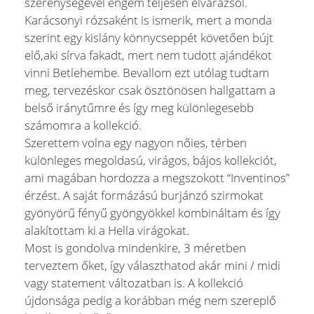
szerénységével engem teljesen elvarázsol.
Karácsonyi rózsaként is ismerik, mert a monda
szerint egy kislány könnycseppét követően bújt
elő,aki sírva fakadt, mert nem tudott ajándékot
vinni Betlehembe. Bevallom ezt utólag tudtam
meg, tervezéskor csak ösztönösen hallgattam a
belső iránytűmre és így meg különlegesebb
számomra a kollekció.
Szerettem volna egy nagyon nőies, térben
különleges megoldasú, virágos, bájos kollekciót,
ami magában hordozza a megszokott “Inventinos”
érzést. A saját formázású burjánzó szirmokat
gyönyörű fényű gyöngyökkel kombináltam és így
alakítottam ki a Hella virágokat.
Most is gondolva mindenkire, 3 méretben
terveztem őket, így választhatod akár mini / midi
vagy statement változatban is. A kollekció
újdonsága pedig a korábban még nem szereplő