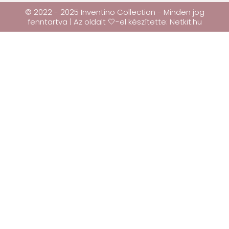
© 2022 - 2025 Inventino Collection - Minden jog
fenntartva | Az oldalt 🤍-el készítette:
Netkit.hu