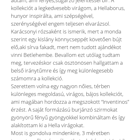
adtam, ami fényes,sugárzó jelentéssel bír. A
kollekciót a legkedvesebb virágom, a Hellaborus,
hunyor inspirálta, ami szépségével,
szerénységével engem teljesen elvarázsol.
Karácsonyi rózsaként is ismerik, mert a monda
szerint egy kislány könnycseppét követően bújt
elő,aki sírva fakadt, mert nem tudott ajándékot
vinni Betlehembe. Bevallom ezt utólag tudtam
meg, tervezéskor csak ösztönösen hallgattam a
belső iránytűmre és így meg különlegesebb
számomra a kollekció.
Szerettem volna egy nagyon nőies, térben
különleges megoldasú, virágos, bájos kollekciót,
ami magában hordozza a megszokott “Inventinos”
érzést. A saját formázású burjánzó szirmokat
gyönyörű fényű gyöngyökkel kombináltam és így
alakítottam ki a Hella virágokat.
Most is gondolva mindenkire, 3 méretben