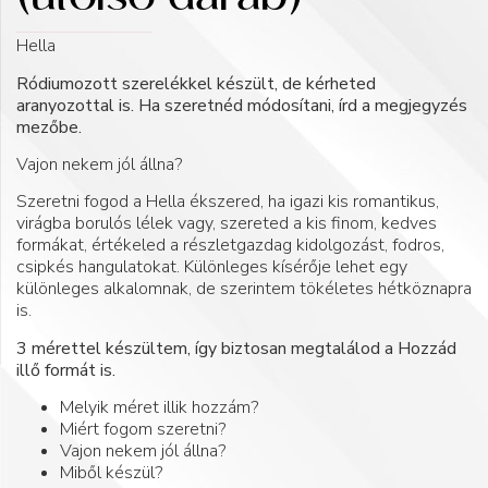
(utolsó darab)
Hella
Ródiumozott szerelékkel készült, de kérheted
aranyozottal is. Ha szeretnéd módosítani, írd a megjegyzés
mezőbe.
Vajon nekem jól állna?
Szeretni fogod a Hella ékszered, ha igazi kis romantikus,
virágba borulós lélek vagy, szereted a kis finom, kedves
formákat, értékeled a részletgazdag kidolgozást, fodros,
csipkés hangulatokat. Különleges kísérője lehet egy
különleges alkalomnak, de szerintem tökéletes hétköznapra
is.
3 mérettel készültem, így biztosan megtalálod a Hozzád
illő formát is.
Melyik méret illik hozzám?
Miért fogom szeretni?
Vajon nekem jól állna?
Miből készül?