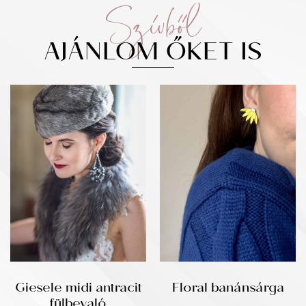
Szívből
AJÁNLOM ŐKET IS
Giesele midi antracit
Floral banánsárga
fülbevaló