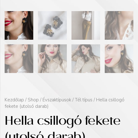
Kezdőlap
/
Shop
/
Évszaktípusok
/
Tél típus
/ Hella csillogó
fekete (utolsó darab)
Hella csillogó fekete