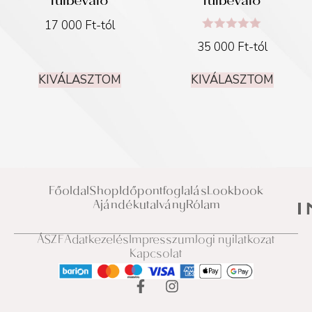
fülbevaló
fülbevaló
17 000
Ft
-tól
Értékelés:
35 000
Ft
-tól
5.00
/ 5
KIVÁLASZTOM
KIVÁLASZTOM
Főoldal
Shop
Időpontfoglalás
Lookbook
Ajándékutalvány
Rólam
ÁSZF
Adatkezelés
Impresszum
Jogi nyilatkozat
Kapcsolat