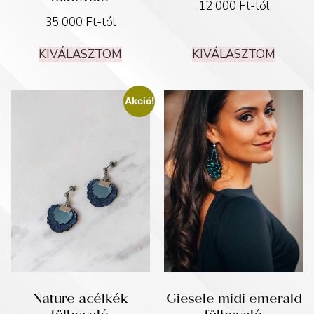
12 000
Ft
-tól
35 000
Ft
-tól
KIVÁLASZTOM
KIVÁLASZTOM
Akció!
Nature acélkék
Giesele midi emerald