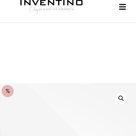
%
-25 % a webshopban! Kupon: summer25
Shop