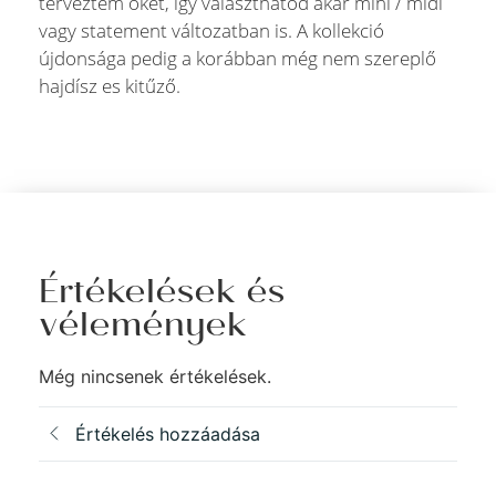
terveztem őket, így választhatod akár mini / midi
vagy statement változatban is. A kollekció
újdonsága pedig a korábban még nem szereplő
hajdísz es kitűző.
Értékelések és
vélemények
Még nincsenek értékelések.
Értékelés hozzáadása