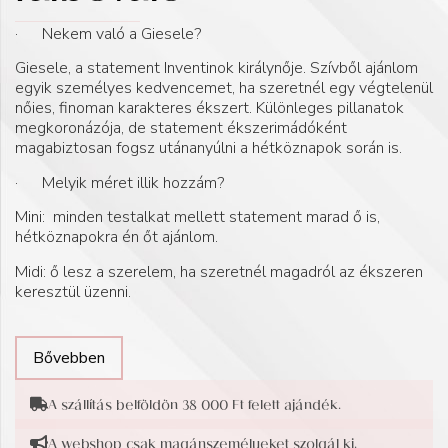
· Nekem való a Giesele?
Giesele, a statement Inventinok királynője. Szívből ajánlom
egyik személyes kedvencemet, ha szeretnél egy végtelenül
nőies, finoman karakteres ékszert. Különleges pillanatok
megkoronázója, de statement ékszerimádóként
magabiztosan fogsz utánanyúlni a hétköznapok során is.
· Melyik méret illik hozzám?
Mini: minden testalkat mellett statement marad ő is,
hétköznapokra én őt ajánlom.
Midi: ő lesz a szerelem, ha szeretnél magadról az ékszeren
keresztül üzenni.
Bővebben
A szállítás belföldön 38 000 Ft felett ajándék.
A webshop csak magánszemélyeket szolgál ki.