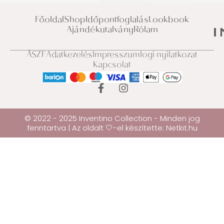
Főoldal
Shop
Időpontfoglalás
Lookbook
Ajándékutalvány
Rólam
ÁSZF
Adatkezelés
Impresszum
Jogi nyilatkozat
Kapcsolat
© 2022 - 2025 Inventino Collection - Minden jog
fenntartva | Az oldalt 🤍-el készítette:
Netkit.hu