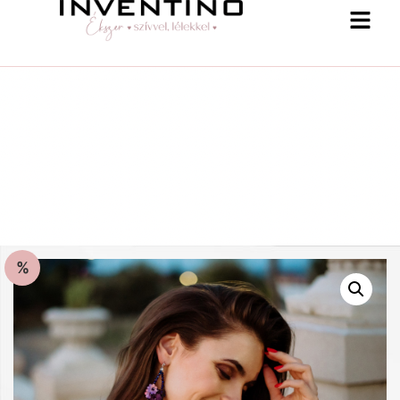
%
-25 % a webshopban! Kupon: summer25
Shop