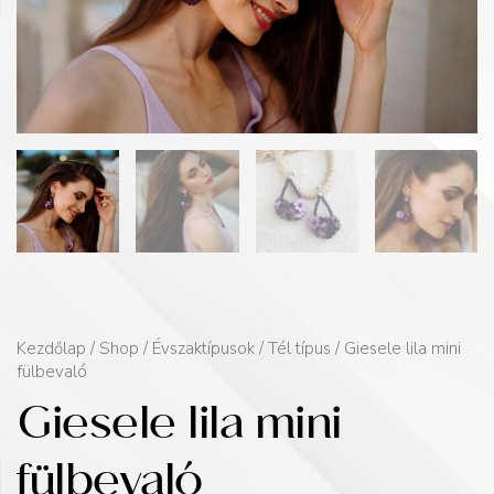
Kezdőlap
/
Shop
/
Évszaktípusok
/
Tél típus
/ Giesele lila mini
fülbevaló
Giesele lila mini
fülbevaló