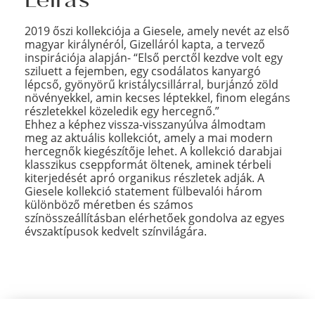
Leírás
2019 őszi kollekciója a Giesele, amely nevét az első
magyar királynéról, Gizelláról kapta, a tervező
inspirációja alapján- “Első perctől kezdve volt egy
sziluett a fejemben, egy csodálatos kanyargó
lépcső, gyönyörű kristálycsillárral, burjánzó zöld
növényekkel, amin kecses léptekkel, finom elegáns
részletekkel közeledik egy hercegnő.”
Ehhez a képhez vissza-visszanyúlva álmodtam
meg az aktuális kollekciót, amely a mai modern
hercegnők kiegészítője lehet. A kollekció darabjai
klasszikus cseppformát öltenek, aminek térbeli
kiterjedését apró organikus részletek adják. A
Giesele kollekció statement fülbevalói három
különböző méretben és számos
színösszeállításban elérhetőek gondolva az egyes
évszaktípusok kedvelt színvilágára.