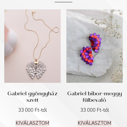
Gabriel gyöngyház
Gabriel bíbor-meggy
szett
fülbevaló
33 000
Ft
-tól
33 000
Ft
-tól
KIVÁLASZTOM
KIVÁLASZTOM