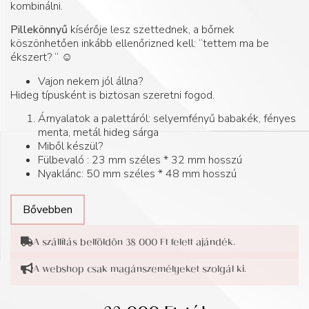
kombinálni.
Pillekönnyű
kísérője lesz szettednek, a bőrnek
köszönhetően inkább ellenőrizned kell: “tettem ma be
ékszert? “ ☺️
Vajon nekem jól állna?
Hideg típusként is biztosan szeretni fogod.
Árnyalatok a palettáról: selyemfényű babakék, fényes
menta, metál hideg sárga
Miből készül?
Fülbevaló : 23 mm széles * 32 mm hosszú
Nyaklánc: 50 mm széles * 48 mm hosszú
Bővebben
A szállítás belföldön 38 000 Ft felett ajándék.
A webshop csak magánszemélyeket szolgál ki.