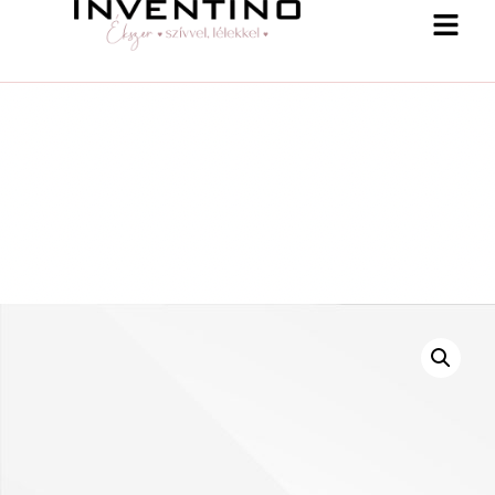
-25 % a webshopban! Kupon: summer25
Shop