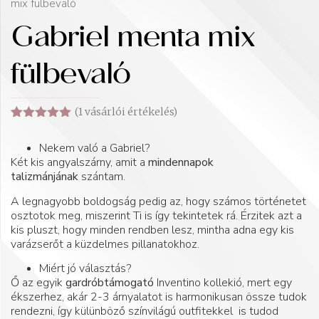
mix fülbevaló
Gabriel menta mix
fülbevaló
(
1
vásárlói értékelés)
Értékelés
1
5.00
az 5-
Nekem való a Gabriel?
ből,
Két kis angyalszárny, amit a
mindennapok
értékelés
alapján
talizmánjának
szántam.
A legnagyobb boldogság pedig az, hogy számos történetet
osztotok meg, miszerint Ti is így tekintetek rá. Érzitek azt a
kis pluszt, hogy minden rendben lesz, mintha adna egy kis
varázserőt a küzdelmes pillanatokhoz.
Miért jó választás?
Ő az egyik
gardróbtámogató
Inventino kollekió, mert egy
ékszerhez, akár 2-3 árnyalatot is harmonikusan össze tudok
rendezni, így külünböző színvilágú outfitekkel is tudod