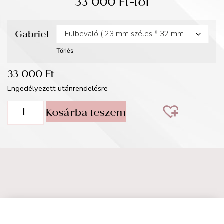
33 000
Ft
-tól
Gabriel
Törlés
33 000
Ft
Engedélyezett utánrendelésre
Kosárba teszem