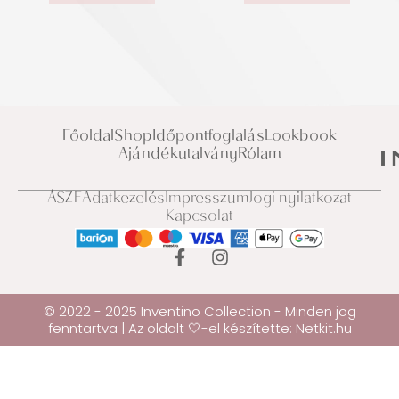
Főoldal
Shop
Időpontfoglalás
Lookbook
Ajándékutalvány
Rólam
ÁSZF
Adatkezelés
Impresszum
Jogi nyilatkozat
Kapcsolat
© 2022 - 2025 Inventino Collection - Minden jog
fenntartva | Az oldalt 🤍-el készítette:
Netkit.hu