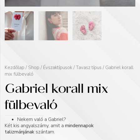
Kezdőlap
/
Shop
/
Évszaktípusok
/
Tavasz típus
/ Gabriel korall
mix fülbevaló
Gabriel korall mix
fülbevaló
Nekem való a Gabriel?
Két kis angyalszárny, amit a
mindennapok
talizmánjának
szántam.