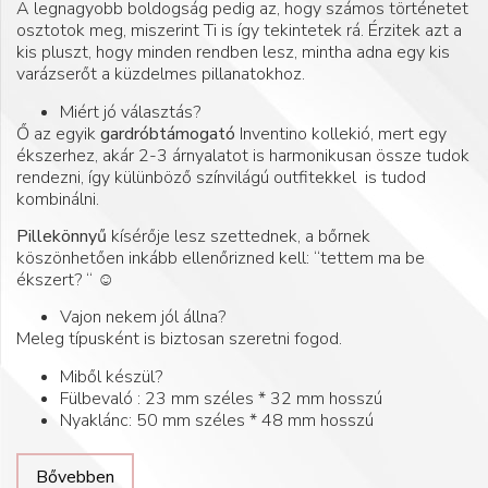
A legnagyobb boldogság pedig az, hogy számos történetet
osztotok meg, miszerint Ti is így tekintetek rá. Érzitek azt a
kis pluszt, hogy minden rendben lesz, mintha adna egy kis
varázserőt a küzdelmes pillanatokhoz.
Miért jó választás?
Ő az egyik
gardróbtámogató
Inventino kollekió, mert egy
ékszerhez, akár 2-3 árnyalatot is harmonikusan össze tudok
rendezni, így külünböző színvilágú outfitekkel is tudod
kombinálni.
Pillekönnyű
kísérője lesz szettednek, a bőrnek
köszönhetően inkább ellenőrizned kell: “tettem ma be
ékszert? “ ☺️
Vajon nekem jól állna?
Meleg típusként is biztosan szeretni fogod.
Miből készül?
Fülbevaló : 23 mm széles * 32 mm hosszú
Nyaklánc: 50 mm széles * 48 mm hosszú
Bővebben