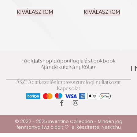
/ 5
KIVÁLASZTOM
KIVÁLASZTOM
Főoldal
Shop
Időpontfoglalás
Lookbook
Ajándékutalvány
Rólam
ÁSZF
Adatkezelés
Impresszum
Jogi nyilatkozat
Kapcsolat
© 2022 - 2025 Inventino Collection - Minden jog
fenntartva | Az oldalt 🤍-el készítette:
Netkit.hu