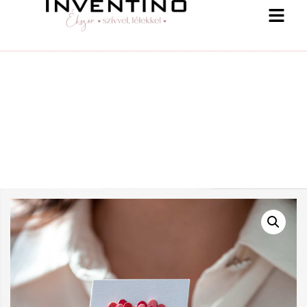
-25 % a webshopban! Kupon: summer25
Shop