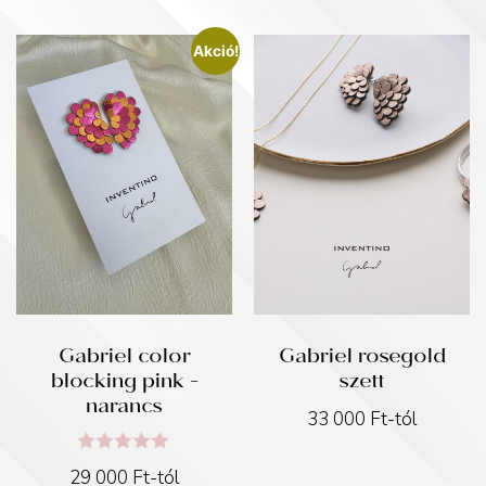
Akció!
Gabriel color
Gabriel rosegold
blocking pink -
szett
narancs
33 000
Ft
-tól
Értékelés:
29 000
Ft
-tól
5.00