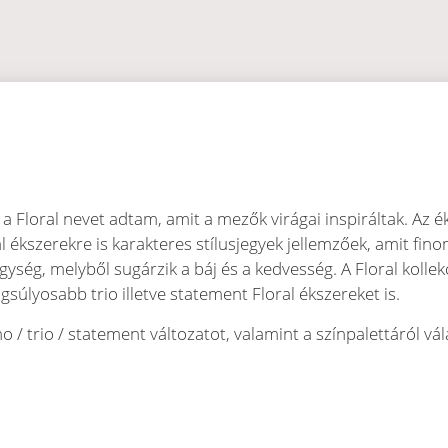
 a Floral nevet adtam, amit a mezők virágai inspiráltak. Az é
 ékszerekre is karakteres stílusjegyek jellemzőek, amit fin
gység, melyből sugárzik a báj és a kedvesség. A Floral kol
súlyosabb trio illetve statement Floral ékszereket is.
 / trio / statement változatot, valamint a színpalettáról vá