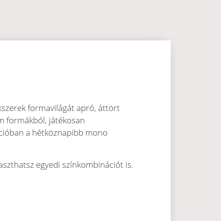
kszerek formavilágát apró, áttört
om formákból, játékosan
lekcióban a hétköznapibb mono
laszthatsz egyedi színkombinációt is.