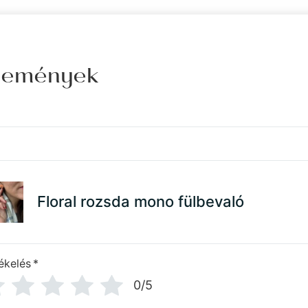
élemények
Floral rozsda mono fülbevaló
ékelés
*
0/5