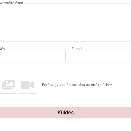
Az értékelésed
Név
E-mail
Fotó vagy videó csatolása az értékeléshez
Küldés