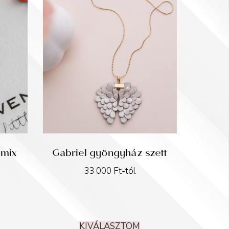
 mix
Gabriel gyöngyház szett
33 000
Ft
-tól
KIVÁLASZTOM