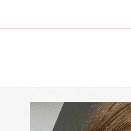
-25 % a webshopban!
Kupon: summer25
Shop