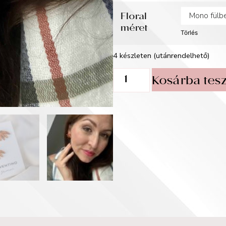
Floral
méret
Törlés
4 készleten (utánrendelhető)
Kosárba tes