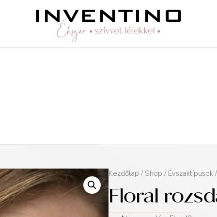
Kezdőlap
/
Shop
/
Évszaktípusok
Floral rozs