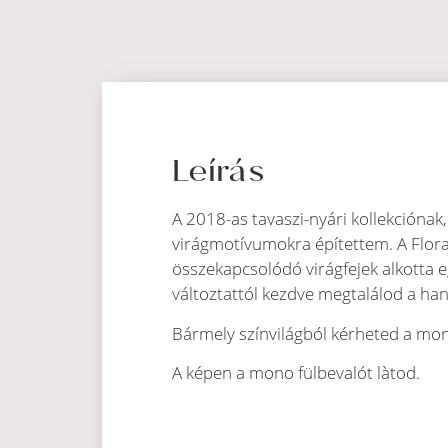
Leírás
A 2018-as tavaszi-nyári kollekciónak,
virágmotívumokra építettem. A Floral
összekapcsolódó virágfejek alkotta e
változtattól kezdve megtalálod a hang
Bármely színvilágból kérheted a mono
A képen a mono fülbevalót làtod.