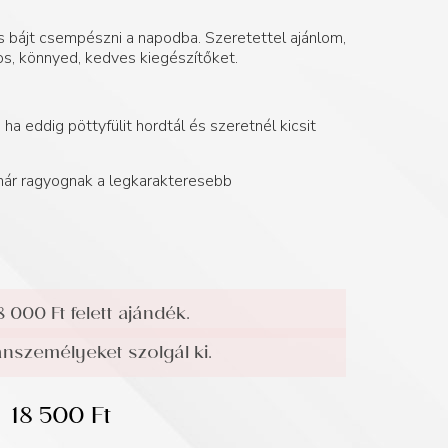
os bájt csempészni a napodba. Szeretettel ajánlom,
s, könnyed, kedves kiegészítőket.
ha eddig pöttyfülit hordtál és szeretnél kicsit
 már ragyognak a legkarakteresebb
8 000 Ft felett ajándék.
személyeket szolgál ki.
18 500
Ft