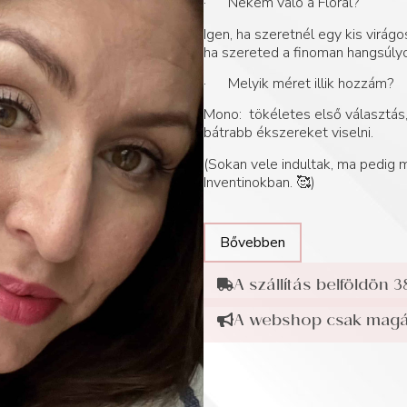
· Nekem való a Floral?
Igen, ha szeretnél egy kis virág
ha szereted a finoman hangsúlyo
· Melyik méret illik hozzám?
Mono: tökéletes első választás, 
bátrabb ékszereket viselni.
(Sokan vele indultak, ma pedig
Inventinokban. 🥰)
Bővebben
A szállítás belföldön 3
A webshop csak magán