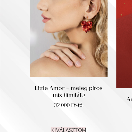
Little Amor – meleg piros
mix (limitált)
A
32 000
Ft
-tól
KIVÁLASZTOM