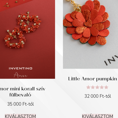
Little Amor pumpkin
mor mini korall szív
fülbevaló
Értékelés:
32 000
Ft
-tól
5.00
/ 5
35 000
Ft
-tól
KIVÁLASZTOM
KIVÁLASZTOM