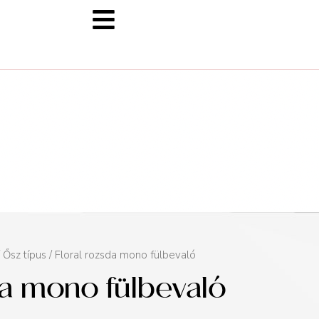
/
Ősz típus
/ Floral rozsda mono fülbevaló
da mono fülbevaló