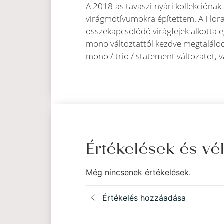
A 2018-as tavaszi-nyári kollekciónak 
virágmotívumokra építettem. A Floral
összekapcsolódó virágfejek alkotta e
mono változtattól kezdve megtalálod 
mono / trio / statement változatot, 
Értékelések és v
Még nincsenek értékelések.
Értékelés hozzáadása