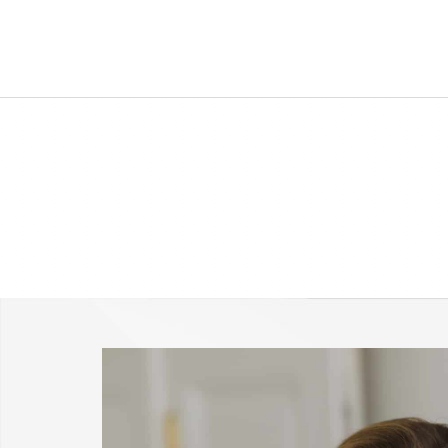
-25 % a webshopban!
Kupon: summer25
Shop