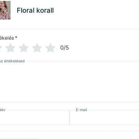
Floral korall
ékelés
*
0/5
Az értékelésed
Név
E-mail