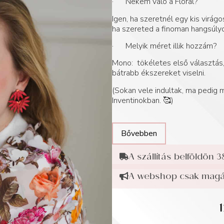
· Nekem való a Floral?
Igen, ha szeretnél egy kis virág
ha szereted a finoman hangsúlyo
· Melyik méret illik hozzám?
Mono: tökéletes első választás, 
bátrabb ékszereket viselni.
(Sokan vele indultak, ma pedig
Inventinokban. 🥰)
Bővebben
A szállítás belföldön 3
A webshop csak magán