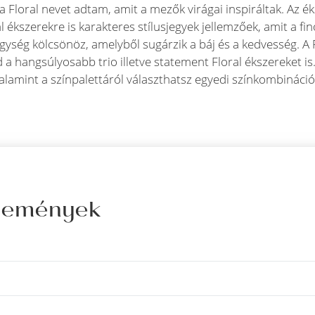
a Floral nevet adtam, amit a mezők virágai inspiráltak. Az é
 ékszerekre is karakteres stílusjegyek jellemzőek, amit a f
gység kölcsönöz, amelyből sugárzik a báj és a kedvesség. A 
a hangsúlyosabb trio illetve statement Floral ékszereket is
valamint a színpalettáról választhatsz egyedi színkombináció
élemények