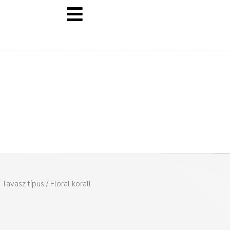
/
Tavasz típus
/ Floral korall