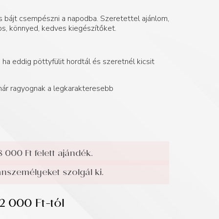
os bájt csempészni a napodba. Szeretettel ajánlom,
s, könnyed, kedves kiegészítőket.
ha eddig pöttyfülit hordtál és szeretnél kicsit
 már ragyognak a legkarakteresebb
8 000 Ft felett ajándék.
személyeket szolgál ki.
12 000
Ft
-tól