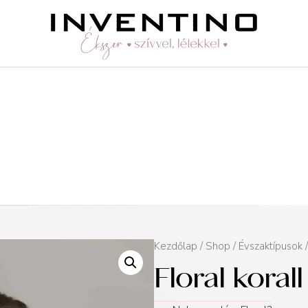
Kezdőlap
/
Shop
/
Évszaktípusok
Floral korall