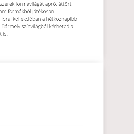
kszerek formavilágát apró, áttört
inom formákból játékosan
Floral kollekcióban a hétköznapibb
. Bármely színvilágból kérheted a
t is.