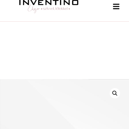
-25 % a webshopban! Kupon: summer25
Shop