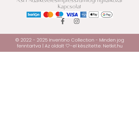
ÁSZF
Adatkezelés
Impresszum
Jogi nyilatkozat
Kapcsolat
© 2022 - 2025 Inventino Collection - Minden jog
fenntartva | Az oldalt 🤍-el készítette:
Netkit.hu