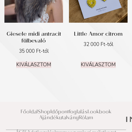
Giesele midi antracit
Little Amor citrom
fülbevaló
32 000
Ft
-tól
35 000
Ft
-tól
KIVÁLASZTOM
KIVÁLASZTOM
Főoldal
Shop
Időpontfoglalás
Lookbook
Ajándékutalvány
Rólam