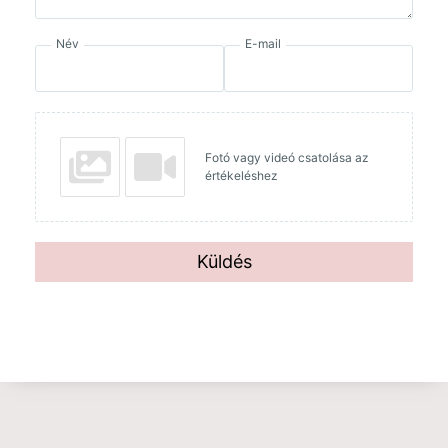
Név
E-mail
Fotó vagy videó csatolása az
értékeléshez
Küldés