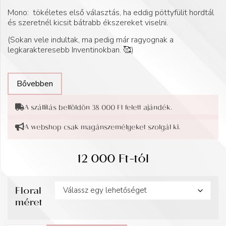
Mono: tökéletes első választás, ha eddig pöttyfülit hordtál
és szeretnél kicsit bátrabb ékszereket viselni.
(Sokan vele indultak, ma pedig már ragyognak a
legkarakteresebb Inventinokban. 🥰)
Bővebben
A szállítás belföldön 38 000 Ft felett ajándék.
A webshop csak magánszemélyeket szolgál ki.
12 000
Ft
-tól
Floral
méret