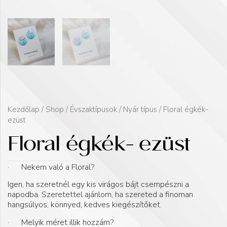
Kezdőlap
/
Shop
/
Évszaktípusok
/
Nyár típus
/ Floral égkék-
ezüst
Floral égkék- ezüst
· Nekem való a Floral?
Igen, ha szeretnél egy kis virágos bájt csempészni a
napodba. Szeretettel ajánlom, ha szereted a finoman
hangsúlyos, könnyed, kedves kiegészítőket.
· Melyik méret illik hozzám?