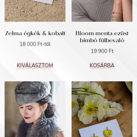
Zelma égkék & kobalt
Bloom menta ezüst
bimbó fülbevaló
18 000
Ft
-tól
19 900
Ft
KIVÁLASZTOM
KOSÁRBA