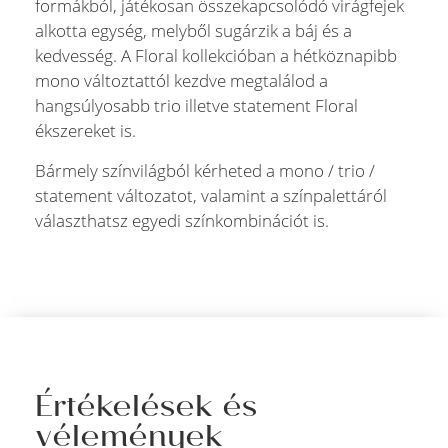
formákból, játékosan összekapcsolódó virágfejek
alkotta egység, melyből sugárzik a báj és a
kedvesség. A Floral kollekcióban a hétköznapibb
mono változtattól kezdve megtalálod a
hangsúlyosabb trio illetve statement Floral
ékszereket is.
Bármely színvilágból kérheted a mono / trio /
statement változatot, valamint a színpalettáról
választhatsz egyedi színkombinációt is.
Értékelések és
vélemények