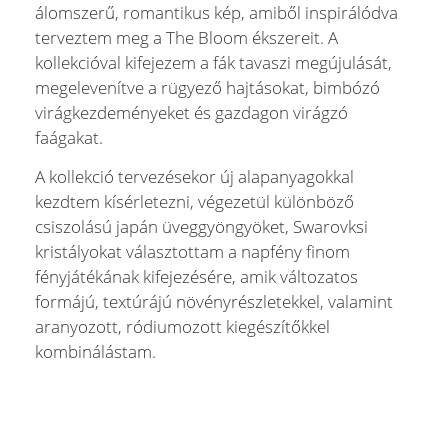
álomszerű, romantikus kép, amiből inspirálódva
terveztem meg a The Bloom ékszereit. A
kollekcióval kifejezem a fák tavaszi megújulását,
megelevenítve a rügyező hajtásokat, bimbózó
virágkezdeményeket és gazdagon virágzó
faágakat.
A kollekció tervezésekor új alapanyagokkal
kezdtem kísérletezni, végezetül különböző
csiszolású japán üveggyöngyöket, Swarovksi
kristályokat választottam a napfény finom
fényjátékának kifejezésére, amik változatos
formájú, textúrájú növényrészletekkel, valamint
aranyozott, ródiumozott kiegészítőkkel
kombinálástam.