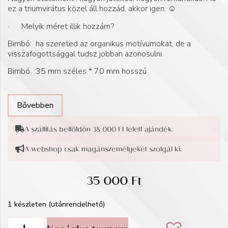
ez a triumvirátus közel áll hozzád, akkor igen.
☺️
· Melyik méret illik hozzám?
Bimbó: ha szereted az organikus motívumokat, de a
visszafogottsággal tudsz jobban azonosulni.
Bimbó :35 mm széles * 70 mm hosszú
Bővebben
A szállítás belföldön 38 000 Ft felett ajándék.
A webshop csak magánszemélyeket szolgál ki.
35 000
Ft
1 készleten (utánrendelhető)