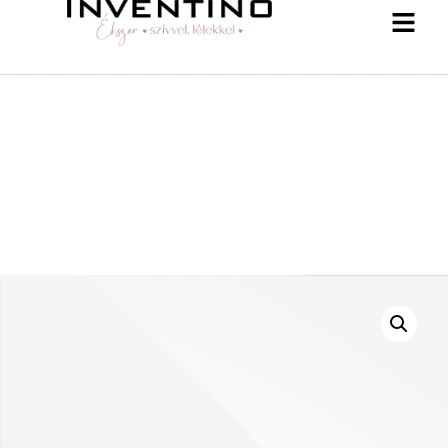
-25 % a webshopban! Kupon: summer25
Shop