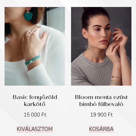
Basic fenyőzöld
Bloom menta ezüst
karkötő
bimbó fülbevaló
15 000
Ft
19 900
Ft
KIVÁLASZTOM
KOSÁRBA