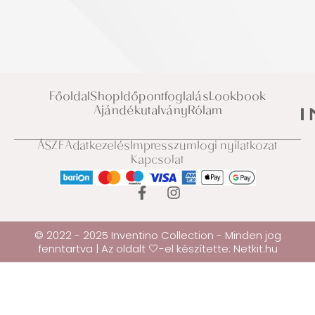
Főoldal
Shop
Időpontfoglalás
Lookbook
Ajándékutalvány
Rólam
ÁSZF
Adatkezelés
Impresszum
Jogi nyilatkozat
Kapcsolat
© 2022 - 2025 Inventino Collection - Minden jog
fenntartva | Az oldalt 🤍-el készítette:
Netkit.hu