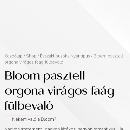
Kezdőlap
/
Shop
/
Évszaktípusok
/
Nyár típus
/ Bloom pasztell
orgona virágos faág fülbevaló
Bloom pasztell
orgona virágos faág
fülbevaló
· Nekem való a Bloom?
Nagyon statement , nagyon játékos, nagyon romantikus. Ha