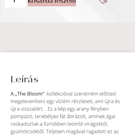
Kosárba teszem
Leírás
A „The Bloom”
kollekcióval szeretném előtted
megeleveníteni egy vízióm részleteit, ami újra és
újra visszatért. . Ez a kép egy arany fényben
pompázó, terebélyes fát ábrázolt, aminek ágai
roskadoztak a fürtökben leomló virágoktól,
gyümölcsöktől. Teljesen magával ragadott ez az