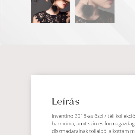
Leírás
Inventino 2018-as őszi / téli kollekc
harmónia, amit szín és formagazdags
díszmadarainak tollaiból alkottam me