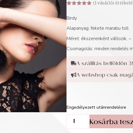
(
1
vásárlói értékelé
Értékelés
1
5.00
az 5-
Birdy
ből,
értékelés
Alapanyag: fekete marabu toll
alapján
Méret: ékszerenként változik, 
Csomagolás: minden rendelés me
A szállítás belföldön 3
A webshop csak magán
Engedélyezett utánrendelésre
Kosárba tes