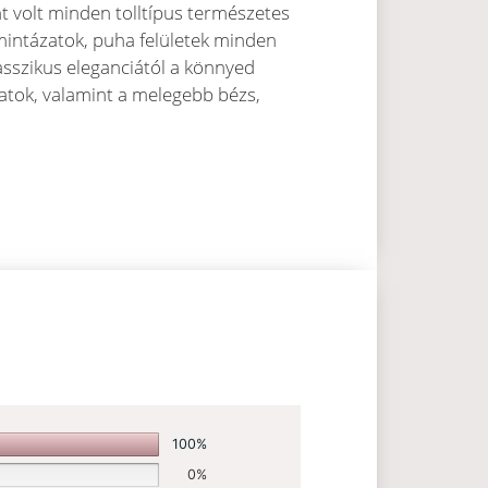
t volt minden tolltípus természetes
mintázatok, puha felületek minden
sszikus eleganciától a könnyed
latok, valamint a melegebb bézs,
100%
0%