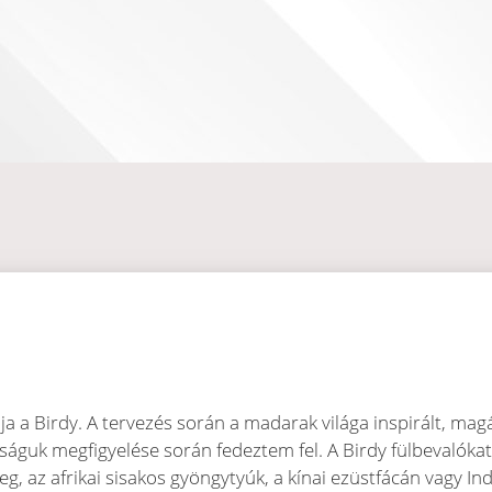
iója a Birdy. A tervezés során a madarak világa inspirált, ma
águk megfigyelése során fedeztem fel. A Birdy fülbevalókat 
g, az afrikai sisakos gyöngytyúk, a kínai ezüstfácán vagy I