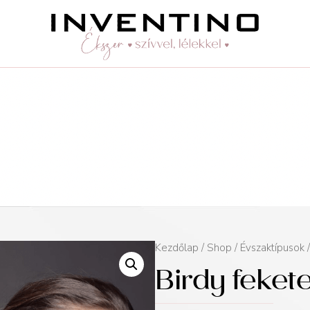
Kezdőlap
/
Shop
/
Évszaktípusok
Birdy feket