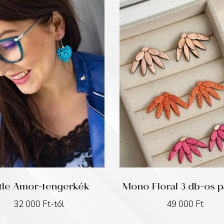
ttle Amor-tengerkék
Mono Floral 3 db-os p
32 000
Ft
-tól
49 000
Ft