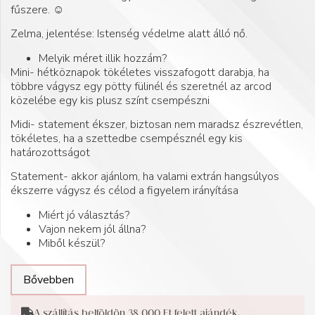
fűszere. ☺️
Zelma, jelentése: Istenség védelme alatt álló nő.
Melyik méret illik hozzám?
Mini- hétköznapok tökéletes visszafogott darabja, ha
többre vágysz egy pötty fülinél és szeretnél az arcod
közelébe egy kis plusz színt csempészni
Midi- statement ékszer, biztosan nem maradsz észrevétlen,
tökéletes, ha a szettedbe csempésznél egy kis
határozottságot
Statement- akkor ajánlom, ha valami extrán hangsúlyos
ékszerre vágysz és célod a figyelem irányítása
Miért jó választás?
Vajon nekem jól állna?
Miből készül?
Bővebben
A szállítás belföldön 38 000 Ft felett ajándék.