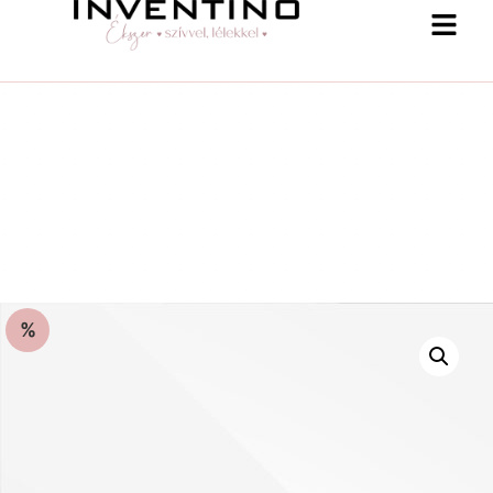
%
-25 % a webshopban! Kupon: summer25
Shop