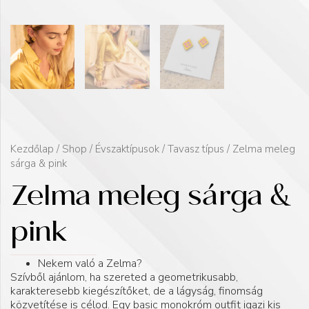
Kezdőlap
/
Shop
/
Évszaktípusok
/
Tavasz típus
/ Zelma meleg
sárga & pink
Zelma meleg sárga &
pink
Nekem való a Zelma?
Szívből ajánlom, ha szereted a geometrikusabb,
karakteresebb kiegészítőket, de a lágyság, finomság
közvetítése is célod. Egy basic monokróm outfit igazi kis