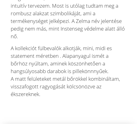
intuitív tervezem. Most is utólag tudtam meg a
rombusz alakzat szimbolikáját, ami a
termékenységet jelképezi. A Zelma név jelentése
pedig nem más, mint Instenseg védelme alatt álló
nő.
A kollekciót fülbevalók alkotják, mini, midi es
statement méretben . Alapanyagul ismét a
bőrhöz nyúltam, aminek köszönhetően a
hangsúlyosabb darabok is pillekönnnyűek.
A matt felületeket metál bőrökkel kombináltam,
visszafogott ragyogását kölcsönözve az
ékszereknek.