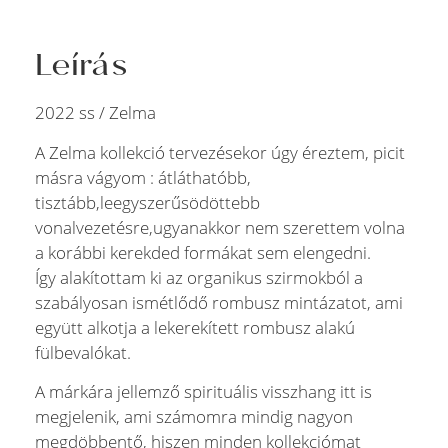
Leírás
2022 ss / Zelma
A Zelma kollekció tervezésekor úgy éreztem, picit
másra vágyom : átláthatóbb,
tisztább,leegyszerűsödöttebb
vonalvezetésre,ugyanakkor nem szerettem volna
a korábbi kerekded formákat sem elengedni.
Így alakítottam ki az organikus szirmokból a
szabályosan ismétlődő rombusz mintázatot, ami
együtt alkotja a lekerekített rombusz alakú
fülbevalókat.
A márkára jellemző spirituális visszhang itt is
megjelenik, ami számomra mindig nagyon
megdöbbentő, hiszen minden kollekciómat