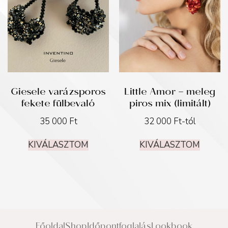
Giesele varázsporos
Little Amor – meleg
fekete fülbevaló
piros mix (limitált)
35 000
Ft
32 000
Ft
-tól
KIVÁLASZTOM
KIVÁLASZTOM
Főoldal
Shop
Időpontfoglalás
Lookbook