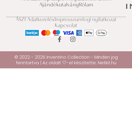
Ajándékutalvány
Rólam
ÁSZF
Adatkezelés
Impresszum
Jogi nyilatkozat
Kapcsolat
© 2022 - 2025 Inventino Collection - Minden jog
fenntartva | Az oldalt 🤍-el készítette:
Netkit.hu