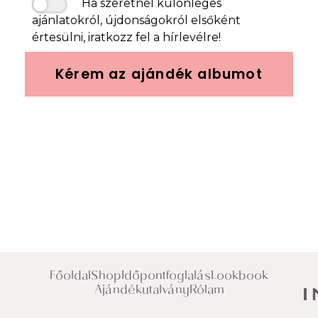
Ha szeretnél különleges
ajánlatokról, újdonságokról elsőként
értesülni, iratkozz fel a hírlevélre!
Kérem az ajándék albumot
Főoldal
Shop
Időpontfoglalás
Lookbook
Ajándékutalvány
Rólam