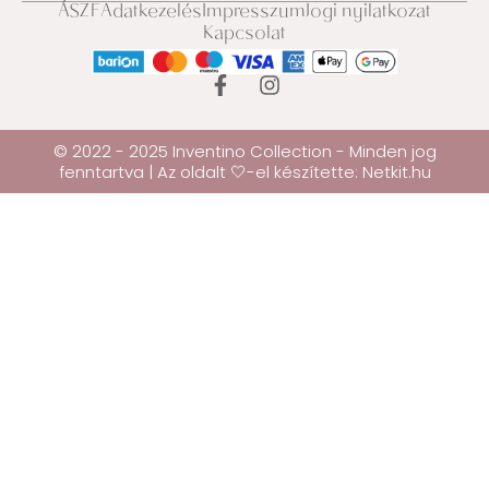
ÁSZF
Adatkezelés
Impresszum
Jogi nyilatkozat
Kapcsolat
© 2022 - 2025 Inventino Collection - Minden jog
fenntartva | Az oldalt 🤍-el készítette:
Netkit.hu