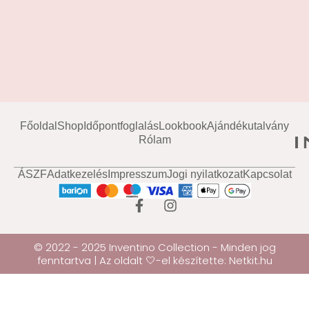
Főoldal
Shop
Időpontfoglalás
Lookbook
Ajándékutalvány
Rólam
ÁSZF
Adatkezelés
Impresszum
Jogi nyilatkozat
Kapcsolat
© 2022 - 2025 Inventino Collection - Minden jog
fenntartva | Az oldalt 🤍-el készítette:
Netkit.hu